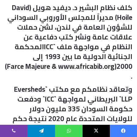
كلف نظام البشير د. ديفيد هويل (David
Hoile) مديراً للمجلس الأوروبي السوداني
للشؤون العامة في لندن، لشن حملات
علاقات عامة ونشر كتب دفاعية عن
النظام في مواجهة ملف `ICCالمحكمة
الجنائية الدولية ما بين 1993 إلى
2000(Farce Majeure & www.africabib.org)
.
وتعاقد نظامكم مع مكتب `Eversheds
LLP` البريطاني لمواجهة `ICC` ودفعت
حكومة السودان 335 مليون دولار
للولايات المتحدة عام 2020 نتيجة حكم
قضائي لمشاركتكم في ضرب المدمرة