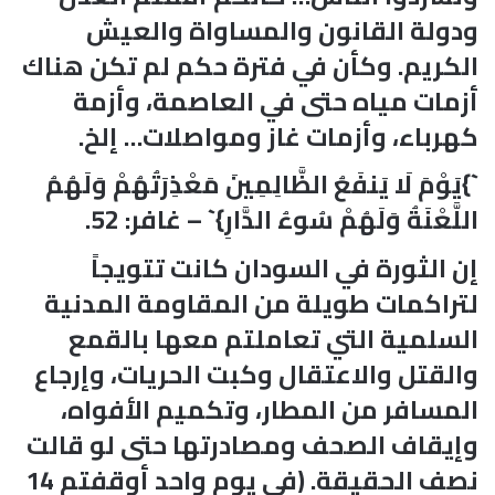
ودولة القانون والمساواة والعيش
الكريم. وكأن في فترة حكم لم تكن هناك
أزمات مياه حتى في العاصمة، وأزمة
كهرباء، وأزمات غاز ومواصلات… إلخ.
`}يَوْمَ لَا يَنفَعُ الظَّالِمِينَ مَعْذِرَتُهُمْ وَلَهُمُ
اللَّعْنَةُ وَلَهُمْ سُوءُ الدَّارِ}` – غافر: 52.
إن الثورة في السودان كانت تتويجاً
لتراكمات طويلة من المقاومة المدنية
السلمية التي تعاملتم معها بالقمع
والقتل والاعتقال وكبت الحريات، وإرجاع
المسافر من المطار، وتكميم الأفواه،
وإيقاف الصحف ومصادرتها حتى لو قالت
نصف الحقيقة. (في يوم واحد أوقفتم 14