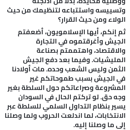
ووطنية محايدة، بدلاً من أدلجته
وتسييسه واستتباعه لتنظيمك من حيث
الولاء ومن حيث القرار؟
ثم إنكم، أيها الإسلامويون، أضعفتم
الجيش وأغرقتموه في التجارة
والاقتصاد، واهتممتم بصناعة
المليشيات. وفيما بعد دفع الجيش
الثمن وليس الشعب وحده. مات أولادنا
في الجيش بسبب طموحاتكم غير
المشروعة وصراعاتكم حول السلطة بغير
وجه حق. لو تركتم الحال في السودان
يسير بنظام التداول السلمي للسلطة عبر
الانتخابات، لما اندلعت الحروب ولما وصلنا
إلى ما وصلنا إليه.