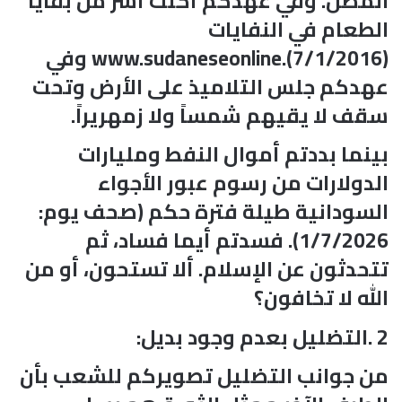
المصل. وفي عهدكم أكلت أسر من بقايا
الطعام في النفايات
(7/1/2016).www.sudaneseonline وفي
عهدكم جلس التلاميذ على الأرض وتحت
سقف لا يقيهم شمساً ولا زمهريراً.
بينما بددتم أموال النفط ومليارات
الدولارات من رسوم عبور الأجواء
السودانية طيلة فترة حكم (صحف يوم:
1/7/2026). فسدتم أيما فساد، ثم
تتحدثون عن الإسلام. ألا تستحون، أو من
الله لا تخافون؟
2 .التضليل بعدم وجود بديل:
من جوانب التضليل تصويركم للشعب بأن