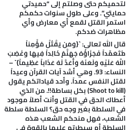
لتحميكم حتى وصلتم إلى “حميدتي
حمايتي”. وعلى طول سنوات حكمكم
استمر القتل لقمع أي معارض وأي
مظاهرات ضدكم.
قال الله تعالى: `{وَمَن يَقْتُلْ مُؤْمِناً
مُّتَعَمِّداً فَجَزَاؤُهُ جَهَنَّمُ خَالِداً فِيهَا وَغَضِبَ
اللَّهُ عَلَيْهِ وَلَعَنَهُ وَأَعَدَّ لَهُ عَذَاباً عَظِيماً}` –
النساء: 93. وهي أشد آيات القرآن وعيداً
لقتل النفس عمداً. وأحد قياداتكم يقول
(Shoot to kill) بكل بساطة!!. من الذي
أعطاك الحق في القتل وأنت أصلاً موجود
في السلطة بغير وجه حق؟ السلطة سلطة
الشعب، فهل منحكم الشعب هذه
السلطة أم سيطرتم عليها بالقوة في