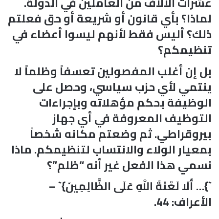
عشرات الآلاف من العاملين في الدولة.
لماذا؟ بأي قانون أو شريعة أو حق فعلتم
ذلك؟ أليس فقط لأنهم ليسوا أعضاء في
تنظيمكم؟
بل إن أغلب المفصولين تعسفاً وظلماً لا
ينتمي لأي حزب سياسي، وحصل على
الوظيفة بحكم مؤهلاته وبإجراءات
التوظيف المعروفة في أي جهاز
بيروقراطي. ثم وضعتم مكانه شخصاً
بمعيار الولاء والانتساب لتنظيمكم. ماذا
نسمي هذا الفعل غير أنه “ظلم”؟
`}… أَلَا لَعْنَةُ اللَّهِ عَلَى الظَّالِمِينَ}` –
الأعراف: 44.