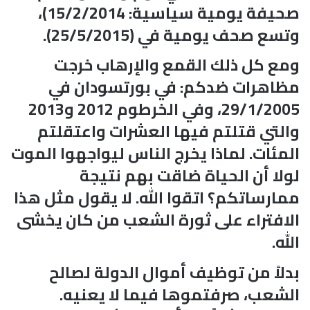
صحيفة يومية سياسية: 15/2/2014)،
وتسع صحف يومية في (25/5/2015).
ومع كل ذلك القمع والإرهاب خرجت
مظاهرات ضدكم: في بورتسودان في
29/1/2005، وفي الخرطوم 2012 و2013
والتي قتلتم فيها العشرات واعتقلتم
المئات. لماذا يخرج الناس ليواجهوا الموت
لولا أن الحياة ضاقت بهم نتيجة
ممارساتكم؟ اتقوا الله. لا يقول مثل هذا
الافتراء على ثورة الشعب من كان يخشى
الله.
بدلاً من توظيف أموال الدولة لصالح
الشعب، صرفتموها فيما لا يعنيه.