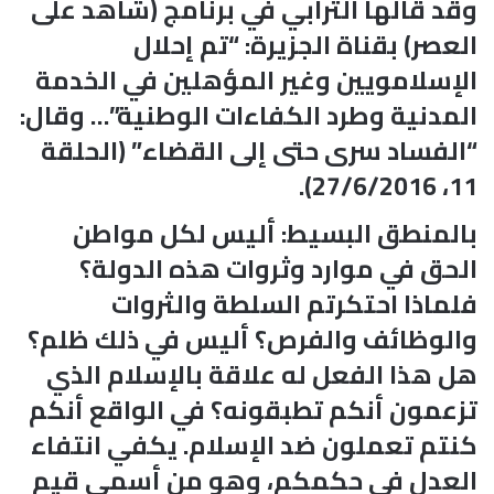
وقد قالها الترابي في برنامج (شاهد على
العصر) بقناة الجزيرة: “تم إحلال
الإسلامويين وغير المؤهلين في الخدمة
المدنية وطرد الكفاءات الوطنية”… وقال:
“الفساد سرى حتى إلى القضاء” (الحلقة
11، 27/6/2016).
بالمنطق البسيط: أليس لكل مواطن
الحق في موارد وثروات هذه الدولة؟
فلماذا احتكرتم السلطة والثروات
والوظائف والفرص؟ أليس في ذلك ظلم؟
هل هذا الفعل له علاقة بالإسلام الذي
تزعمون أنكم تطبقونه؟ في الواقع أنكم
كنتم تعملون ضد الإسلام. يكفي انتفاء
العدل في حكمكم، وهو من أسمى قيم