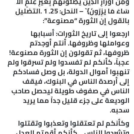
وَمِنْ أَوْزَارِ الَّذِينَ يُضِلُّونَهُم بِغَيْرِ عِلْمٍ أَلَا
سَاءَ مَا يَزِرُونَ}` – النحل: 25. 1 .التضليل
بالقول إن الثورة “مصنوعة”:
ارجعوا إلى تاريخ الثورات: أسبابها
وعواملها وظروفها. أنتم أوجدتم
ظروفها، ثم تقولون إن الثورة مصنوعة!
عجباً، كأنكم لم تفسدوا ولم تسرقوا ولم
تنهبوا أموال الدولة، بل وصل فسادكم
إلى أرصدة الناس في البنوك، فيقف
الناس في صفوف طويلة ليحصل صاحب
الوديعة على جزء قليل جداً مما يريد
سحبه.
وكأنكم لم تعتقلوا وتعذبوا وتقتلوا
وتشردوا الناس… كأنكم أقمتم العدل