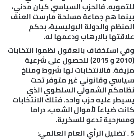
للتمويه. فالحزب السياسي كيان مدني،
بينما هم جماعة مسلحة مارست العنف
المنظم والدولة البوليسية، بحكم
علاقتها بالإرهاب ودعمها له.
وفي استخفاف بالعقول نظموا انتخابات
(2010 و 2015) للحصول على شرعية
مزيفة. فالانتخابات لها شروط ومناخ
سياسي وقانوني غير متوفر تحت
نظامكم الشمولي السلطوي الذي
يسيطر عليه حزب واحد. فتلك الانتخابات
كانت ضياعاً لأموال الشعب، دراما
ومسرحية تدعو للسخرية.
5 . تضليل الرأي العام العالمي: