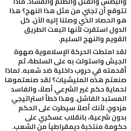
والبطش والقتل والظلم والفساد. ماذا
تتوقع أن تجني من مثل هذا النهج؟ هذا
هو الحصاد الذي وصلنا إليه الآن. كل
الدول استقرت لأنها اتبعت الطريق
القويم والنهج السليم.
لقد امتطت الحركة الإسلاموية صهوة
الجيش واستولت به على السلطة، ثم
أقحمته في حروب داخلية ضد شعبه. لماذا
صنعتم هذه المليشيات؟ لقد صنعتموها
لحماية حكم غير الشرعي أصلاً، والفاسد
المستبد الفاشل. وهذا خطأ استراتيجي
مزدوج، لأنك أصلاً سيطرت على الحكم
بدون شرعية، بانقلاب عسكري على
حكومة منتخبة ديمقراطياً من الشعب.