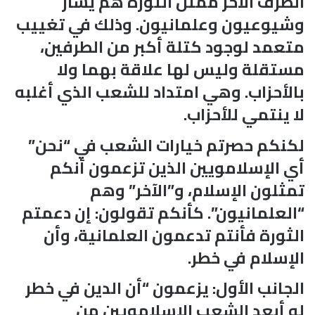
الطرف الآخر ممثل الثورة هم يسار
وشيوعيون وعلمانيون. وذلك في تغييب
متعمد لوجود كتلة أكبر من الطرفين،
مستقلة وليس لها علاقة بهما ولا
بالأحزاب. وهي امتداد للشعب الذي أغلبه
لا ينتمي للأحزاب.
لكنكم حصرتم خيارات الشعب في “نحن”
أي الإسلامويين الذين تزعمون أنكم
تمثلون الإسلام، و”الآخر” وهم
“العلمانيون”. كأنكم تقولون: إن دعمتم
الثورة فأنتم تدعمون العلمانية، وأن
الإسلام في خطر.
الجانب الأول: يزعمون “أن الدين في خطر
لو أبعد الشعب الإسلامويين من