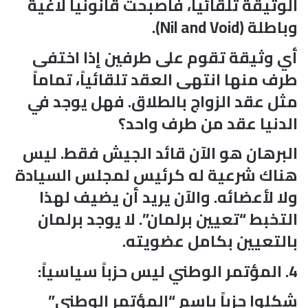
الوثيقة تلقائياً، فأصبحت قانونياً لاغية
وباطلة (Nil and Void).
أي وثيقة تقوم على طرفين إذا اختفى
طرف منها انتهى العقد تلقائياً، تماماً
مثل عقد الزواج بالطلاق. فهل يوجد في
الدنيا عقد من طرف واحد؟
البرهان هو الآن قائد الجيش فقط. ليس
هناك شرعية له كرئيس لمجلس السيادة
ولا لأعضائه. والآن يريد أن يضيف لهذا
التخبط “تعيين برلمان”. لا يوجد برلمان
بالتعيين بكامل عضويته.
4. المؤتمر الوطني ليس حزباً سياسياً:
شكلوا حزباً باسم “المؤتمر الوطني”