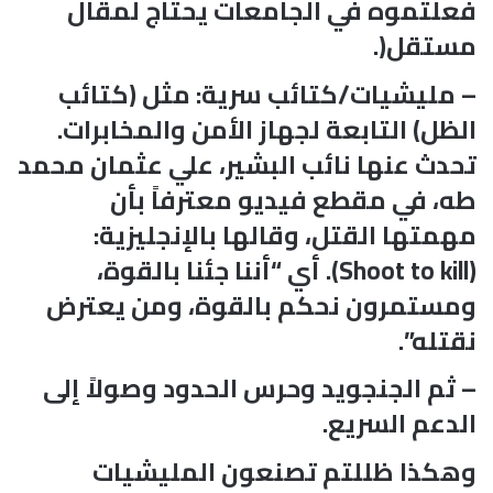
فعلتموه في الجامعات يحتاج لمقال
مستقل(.
– مليشيات/كتائب سرية: مثل (كتائب
الظل) التابعة لجهاز الأمن والمخابرات.
تحدث عنها نائب البشير، علي عثمان محمد
طه، في مقطع فيديو معترفاً بأن
مهمتها القتل، وقالها بالإنجليزية:
(Shoot to kill). أي “أننا جئنا بالقوة،
ومستمرون نحكم بالقوة، ومن يعترض
نقتله”.
– ثم الجنجويد وحرس الحدود وصولاً إلى
الدعم السريع.
وهكذا ظللتم تصنعون المليشيات