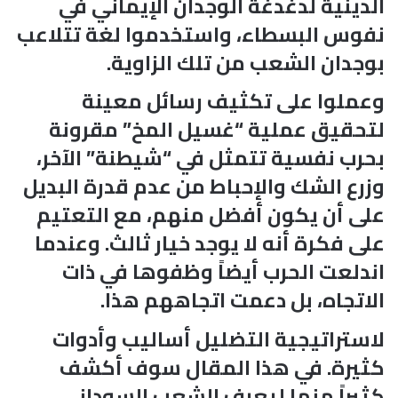
الدينية لدغدغة الوجدان الإيماني في
نفوس البسطاء، واستخدموا لغة تتلاعب
بوجدان الشعب من تلك الزاوية.
وعملوا على تكثيف رسائل معينة
لتحقيق عملية “غسيل المخ” مقرونة
بحرب نفسية تتمثل في “شيطنة” الآخر،
وزرع الشك والإحباط من عدم قدرة البديل
على أن يكون أفضل منهم، مع التعتيم
على فكرة أنه لا يوجد خيار ثالث. وعندما
اندلعت الحرب أيضاً وظفوها في ذات
الاتجاه، بل دعمت اتجاههم هذا.
لاستراتيجية التضليل أساليب وأدوات
كثيرة. في هذا المقال سوف أكشف
كثيراً منها ليعرف الشعب السوداني