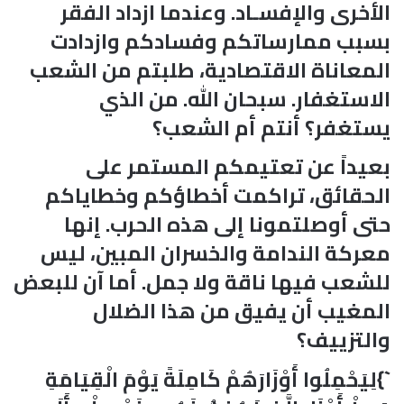
الأخرى والإفسـاد. وعندما ازداد الفقر
بسبب ممارساتكم وفسادكم وازدادت
المعاناة الاقتصادية، طلبتم من الشعب
الاستغفار. سبحان الله. من الذي
يستغفر؟ أنتم أم الشعب؟
بعيداً عن تعتيمكم المستمر على
الحقائق، تراكمت أخطاؤكم وخطاياكم
حتى أوصلتمونا إلى هذه الحرب. إنها
معركة الندامة والخسران المبين، ليس
للشعب فيها ناقة ولا جمل. أما آن للبعض
المغيب أن يفيق من هذا الضلال
والتزييف؟
`}لِيَحْمِلُوا أَوْزَارَهُمْ كَامِلَةً يَوْمَ الْقِيَامَةِ