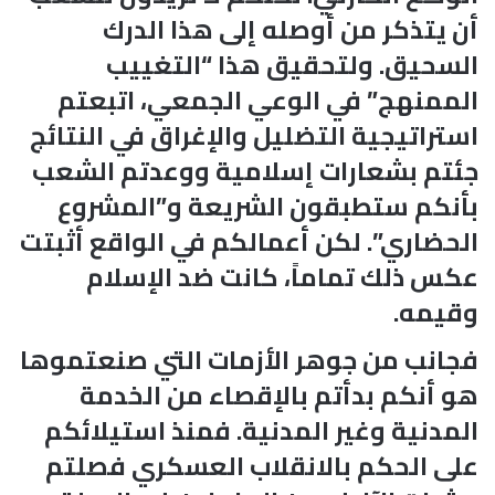
أن يتذكر من أوصله إلى هذا الدرك
السحيق. ولتحقيق هذا “التغييب
الممنهج” في الوعي الجمعي، اتبعتم
استراتيجية التضليل والإغراق في النتائج
جئتم بشعارات إسلامية ووعدتم الشعب
بأنكم ستطبقون الشريعة و”المشروع
الحضاري”. لكن أعمالكم في الواقع أثبتت
عكس ذلك تماماً، كانت ضد الإسلام
وقيمه.
فجانب من جوهر الأزمات التي صنعتموها
هو أنكم بدأتم بالإقصاء من الخدمة
المدنية وغير المدنية. فمنذ استيلائكم
على الحكم بالانقلاب العسكري فصلتم