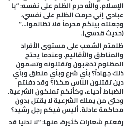
الإسلام. والله حرم الظلم على نفسه: “يا
عبادي إني حرمت الظلم على نفسي،
وجعلته بينكم محرماً فلا تظالموا…”
(حديث قدسي).
ظلمتم الشعب على مستوى الأفراد
والمناطق والأقاليم. وعندما يحتج
المظلوم تذهبون وتقتلونه وتسمون
ذلك جهاداً؟ بأي شرع وبأي منطق وبأي
دين تقتلون الناس هكذا؟ وقد دفنتم
الضباط أحياء، وكأنكم تملكون الشرعية.
وحتى من يملك الشرعية لا يقتل بدون
محاكمة عادلة. أليس فيكم رجل رشيد؟
رفعتم شعارات كثيرة، منها: “لا لدنيا قد