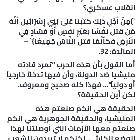
انقلاب عسكري؟
`}مِنْ أَجْلِ ذَٰلِكَ كَتَبْنَا عَلَىٰ بَنِي إِسْرَائِيلَ أَنَّهُ
مَن قَتَلَ نَفْسًا بِغَيْرِ نَفْسٍ أَوْ فَسَادٍ فِي
الْأَرْضِ فَكَأَنَّمَا قَتَلَ النَّاسَ جَمِيعًا}` –
المائدة: 32.
أما القول بأن هذه الحرب “تمرد قادته
مليشيا ضد الدولة، وأن فيها تدخلاً خارجياً
أو دولياً”… فهذا كله صحيح ومعروف.
لكن أين الحقيقة؟
الحقيقة هي أنكم صنعتم هذه
المليشيا، والحقيقة الجوهرية هي أنكم
صنعتم معها الأزمات التي أوصلتنا لهذا
الوضع الكارثي. لكنكم لا تريدون للشعب