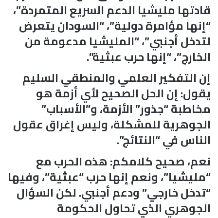
قادتها مليشيا الدعم السريع المتمردة”،
“إنها مؤامرة دولية”، “السودان يتعرض
لتدخل أجنبي”، “المليشيا مدعومة من
الخارج”، “إنها حرب عبثية”.
إن التفكير العلمي والمنطقي السليم
يقول: إن الحل الصحيح لأي أزمة هو
مخاطبة “جذور” الأزمة، و”الأسباب”
الجوهرية للمشكلة، وليس إغراق عقول
الناس في “النتائج”.
نعم، صحيح كلامكم: هذه الحرب مع
“مليشيا”، ونعم إنها حرب “عبثية”، وفيها
“تدخل خارجي” ودعم أجنبي. لكن السؤال
الجوهري الذي تحاول الحكومة