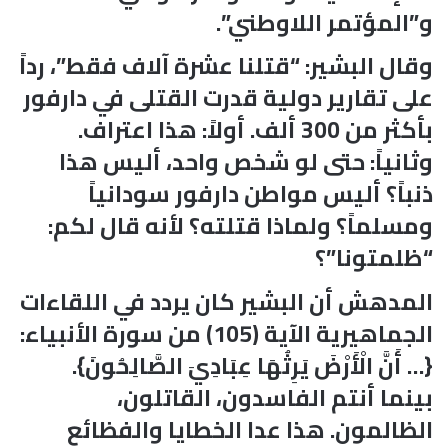
و”المؤتمر اللاوطني”.
وقال البشير: “قتلنا عشرة آلاف فقط”، رداً
على تقارير دولية قدرت القتلى في دارفور
بأكثر من 300 ألف. أولاً: هذا اعتراف.
وثانياً: حتى لو شخص واحد، أليس هذا
ذنباً؟ أليس مواطن دارفور سودانياً
ومسلماً؟ ولماذا قتلته؟ لأنه قال لكم:
“ظلمتونا”؟
المدهش أن البشير كان يردد في اللقاءات
الجماهيرية الآية (105) من سورة الأنبياء:
{… أَنَّ الْأَرْضَ يَرِثُهَا عِبَادِيَ الصَّالِحُونَ}.
بينما أنتم الفاسدون، القاتلون،
الظالمون. هذا عدا الخطايا والفظائع