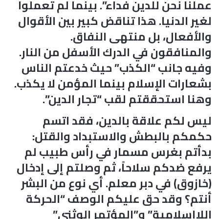
عملنا نحن للدين فداء”. بينما لم تعملوا
لغير الدنيا. هذا تناقض كبير بين الأقوال
والأفعال، بل منتهى النفاق.
والمنافقون في الدرك الأسفل من النار.
وفيه جانب “الكذب” حيث خدعتم الناس
بشعارات الإسلام بينما المؤمن لا يكذب.
وهنا استحققتم لقب “تجار الدين”.
ليس لكم علاقة بالدين، فقد اتسم
حكمكم بالبطش والاستبداد والقتل:
بدأتم بغرس مسمار في رأس طبيب لم
يرفع ضدكم سلاحاً، ثم وصلتم إلى إدخال
(خازوق) في دبر معلم. أي نوع من البشر
أنتم؟ وقد حق عليكم الوصف “الحركة
اللاإسلامية” و”المؤتمر الوثني”