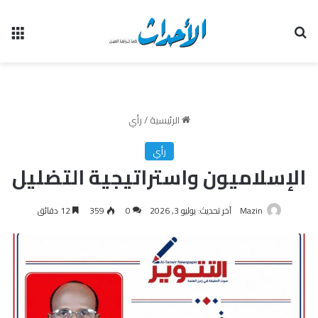
بحث عن
الق
الرئيسية
/
رأي
رأي
الإسلاميون واستراتيجية التضليل
Mazin
آخر تحديث: يوليو 3, 2026
0
359
12 دقائق