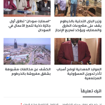
ئ
خ
ي
ر
ة
ط
1
و
2
م
وزير البنى التحتية بالخرطوم
“اسمارت سودان” تطلق أول
م
ب
يقف على مشروعات الطرق
جائزة ذكية لتميز الأعمال في
ا
والمصارف ويؤكد تسريع الإنجاز
السودان
ا
ي
ت
و
ح
2
ا
0
د
2
ا
6
ل
غ
الموارد المعدنية توضح أسباب
الكشف عن مخالفات مشبوهة
ر
تأخر تحويل المسؤولية
بشقق مفروشة بالخرطوم
ف
المجتمعية
ا
ل
ص
اترك تعليقاً
ن
ا
ع
لن يتم نشر عنوان بريدك الإلكتروني.
الحقول الإلزامية مشار إليها بـ
*