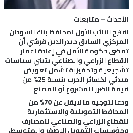
الأحداث – متابعات
اقترح النائب الأول لمحافظ بنك السودان
المركزي السابق د.بدرالدين قرشي أن
تمضي حكومة الأمل في إعادة اعمار
القطاع الزراعي والصناعي بتبني سياسات
تشجيعية وتحفيزبة تشمل تعويض
مبدئي لخسائر الحرب بنسبة 25% من
قيمة الضرر للمشروع أو المصنع.
ودعا لتوجيه ما لايقل عن 70% من
المحافظ التمويلية والاستثمارية
للقطاع الزراعي والصناعي للمصارف
ومؤسسات التمويل الاصغر والمتوسط،