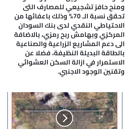
ومنح حافز تشجيعي للمصارف التى
تحقق نسبة الـ 70% وذلك باعفائها من
الاحتياطي النقدي لدى بنك السودان
المركزي وبهامش ربح رمزي، بالاضافة
الى دعم المشاريع الزراعية والصناعية
بالطاقة البديلة النظيفة، فضلا عن
الاستمرار في ازالة السكن العشوائي
وتقنين الوجود الاجنبي.
م
و
ج
ز
ع
ن