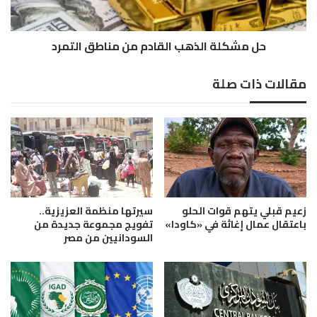
ا
ا
ت
ل
ب
حل مشكلة الذهب القادم من مناطق التمرد
ذ
و
ه
ز
ب
مقالات ذات صلة
ا
ا
ر
ل
ة
ق
ا
ا
ل
د
م
م
ع
م
ا
ن
د
م
زعيم قبلي يتهم قوات الحلو
سيرتها منظمة العزيزية..
ن
ن
باعتقال عمال إغاثة في «كاودا»
تفويج مجموعة جديدة من
و
السودانيين من مصر
ا
"
ط
ا
ق
ل
ا
أ
ل
ب
ت