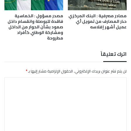
ح
م
ا
ر
مصادر مصرفية : البنك المركزي
مصدر مسؤول : الخماسية
ث
د
حذر المصارف من تمويل أي
فاقدة للبوصلة وانقسام داخل
ا
عميل أشهر إفلاسه
صمود بشأن الحوار من الداخل
ل
ومشاركة الوطني كأفراد
ج
مطروحة
ي
و
ل
اترك تعليقاً
و
ج
ي
لن يتم نشر عنوان بريدك الإلكتروني.
الحقول الإلزامية مشار إليها بـ
*
ة
ا
"
ل
ت
ع
ل
ي