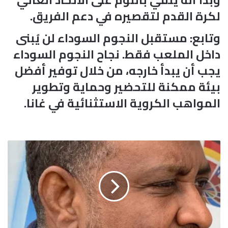
لكرة القدم لتقصيره في دعم الفريق.
وتابع: مستقبل النجوم السوداء لن يُبنى
داخل الملعب فقط. نجاح النجوم السوداء
يجب أن يبدأ خارجه، من خلال توفير أفضل
بيئة ممكنة للتحضير وحماية وتطوير
المواهب الكروية الاستثنائية في غانا.
ا
ل
س
و
د
ا
ن
ب