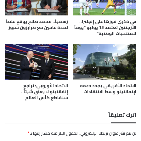
ع
ا
ل
ب
م
م
في ذكرى فوزها على إنجلترا..
رسمياً.. محمد صلاح يوقع عقداً
ت
ر
الأرجنتين تعتمد 15 يوليو “يوماً
لمدة عامين مع طرابزون سبور
ه
ا
للمنتخبات الوطنية”
م
ج
ن
ع
ا
ة
ل
ط
ه
ر
ن
د
د
ب
الاتحاد الأفريقي يجدد دعمه
الاتحاد الأوروبي: تراجع
ا
لإنفانتينو وسط الانتقادات
إنفانتينو لا يعني شيئاً..
ل
سنقاطع كأس العالم
و
غ
و
اترك تعليقاً
ن
.
.
لن يتم نشر عنوان بريدك الإلكتروني.
الحقول الإلزامية مشار إليها بـ
*
و