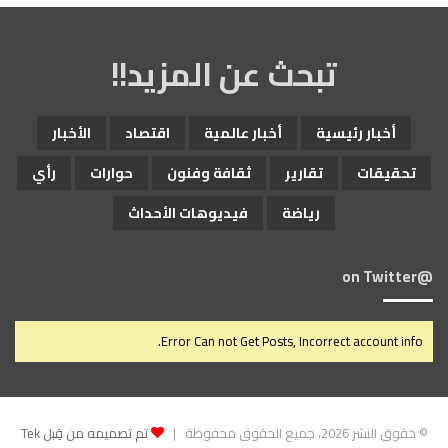
4
)
تبحث عن المزيد!!
أخبار رئيسية
أخبار عالمية
اقتصاد
الأخبار
تحقيقات
تقارير
ثقافة وفنون
حوارات
رأي
رياضة
فيديوهات الأحداث
@on Twitter
Error Can not Get Posts, Incorrect account info.
© حقوق النشر 2026، جميع الحقوق محفوظة |
تم تصميمه من قِبل Tek