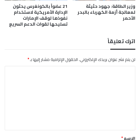
و
وزير الطاقة: جهود حثيثة
21 عضواً بالكونغرس يحثون
ت
لمعالجة أزمة الكهرباء بالبحر
الإدارة الأمريكية لاستخدام
ن
ت
الأحمر
نفوذها لوقف الإمارات
ا
ط
تسليحها لقوات الدعم السريع
ل
ل
إ
ب
ق
ق
اترك تعليقاً
ل
د
ي
ر
م
اً
لن يتم نشر عنوان بريدك الإلكتروني.
الحقول الإلزامية مشار إليها بـ
*
ي
ع
ا
و
ا
ا
ل
ل
ل
ي
ت
د
اً
و
م
ع
ل
ن
ل
ي
ا
.
ي
ل
.
ك
ق
م
ف
*
ب
ا
الاسم
*