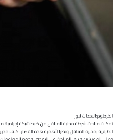
الخرطوم:الاحداث نيوز
الطرفية بمحلية المناقل ونظرا لأهمية هذه القضايا كلف مد
وعلي الفور شرع فريق المباحث في التقصي وجمع المعلومات و