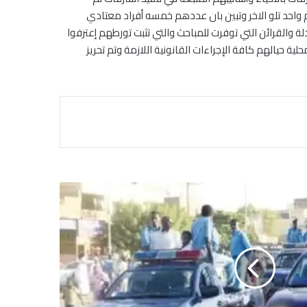
حد تلو الاخر وتبين بان عددهم خمسه أفراد معتادي
القرائن التي توفرت للمباحث والتي تثبت تورطهم إعترفوا
ة حيالهم كافة الإجراءات القانونية اللازمة وتم تحريز