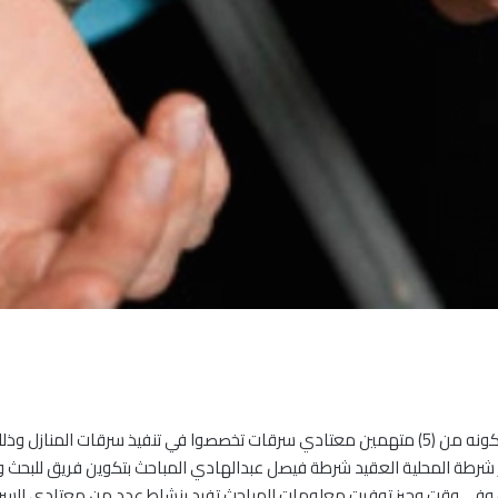
تمكنت مباحث شرطة محلية المناقل من ضبط شبكة إجرامية مكونه من (5) متهمين معتادي سرقات تخصصو
ير شرطة المحلية العقيد شرطة فيصل عبدالهادي المباحث بتكوين فريق للبح
في وقت وجيز توفرت معلومات للمباحث تفيد بنشاط عدد من معتادي السرقات 