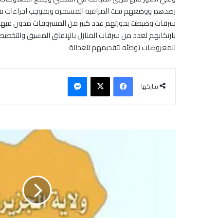
رصدهم ووضعهم تحت المراقبة المستمرة وبموجب اجراءات قان
سرقات وضبطت بحوزتهم عدد كبير من المسروقات مدون فيها بل
بارتكابهم لعدد من سرقات المنازل بالإتفاق المسبق والتخطيط و
المعروضات توطئه لتقديمهم للعدالة
فيسبوك
‫X
ماسنجر
شاركها
ش
ا
ب
ي
ذ
ب
ح
ب
ق