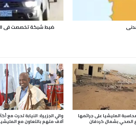
ص
ص
ت
ف
مدني
ضبط شبكة تخصصت في السط
ي
ا
ل
س
ط
و
و
ا
ل
ن
ه
ب
و
ا
حاسبة المليشيا على جرائمها
س
ع الصحي بشمال كردفان
آلاف متهم بالتعاون مع المليشيا
ت
ر