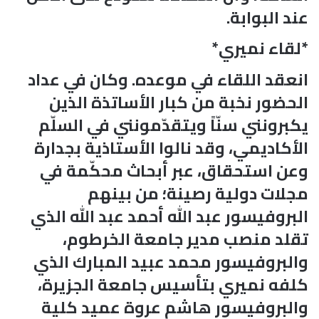
عند البوابة.
*لقاء نميري*
انعقد اللقاء في موعده. وكان في عداد
الحضور نخبة من كبار الأساتذة الذين
يكبرونني سنّاً ويتقدّمونني في السلّم
الأكاديمي، وقد نالوا الأستاذية بجدارة
وعن استحقاق، عبر أبحاث محكّمة في
مجلات دولية رصينة؛ من بينهم
البروفيسور عبد الله أحمد عبد الله الذي
تقلد منصب مدير جامعة الخرطوم،
والبروفيسور محمد عبيد المبارك الذي
كلفه نميري بتأسيس جامعة الجزيرة،
والبروفيسور هاشم عروة عميد كلية