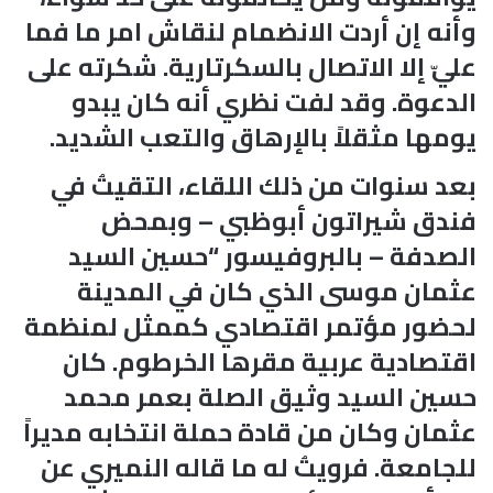
وأنه إن أردت الانضمام لنقاش امر ما فما
عليّ إلا الاتصال بالسكرتارية. شكرته على
الدعوة. وقد لفت نظري أنه كان يبدو
يومها مثقلاً بالإرهاق والتعب الشديد.
بعد سنوات من ذلك اللقاء، التقيتُ في
فندق شيراتون أبوظبي – وبمحض
الصدفة – بالبروفيسور “حسين السيد
عثمان موسى الذي كان في المدينة
لحضور مؤتمر اقتصادي كممثل لمنظمة
اقتصادية عربية مقرها الخرطوم. كان
حسين السيد وثيق الصلة بعمر محمد
عثمان وكان من قادة حملة انتخابه مديراً
للجامعة. فرويتُ له ما قاله النميري عن