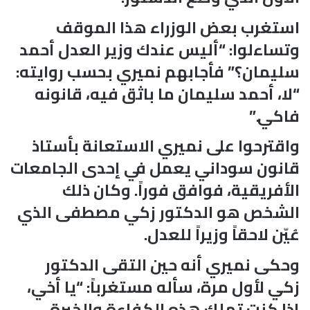
استغرب بعض الوزراء هذا الموقف
وتساءلوا: “أليس عندك وزير العدل أحمد
سليمان؟” فأجابهم نميري بحسب روايته:
“لا، أحمد سليمان ما باثق فيه، قانونه
فاكي.”
واقترحوا على نميري الاستعانة بأستاذ
قانون سوداني يعمل في إحدى الجامعات
الأفريقية، فوافق فوراً. وكان ذلك
الشخص هو الدكتور زكي مصطفى الذي
عُيّن لاحقاً وزيراً للعدل.
وحكى نميري أنه حين التقى الدكتور
زكي لأول مرة، سأله مستغرباً: “يا أخي،
إذا كنت تملك هذه الكفاءة والخبرة