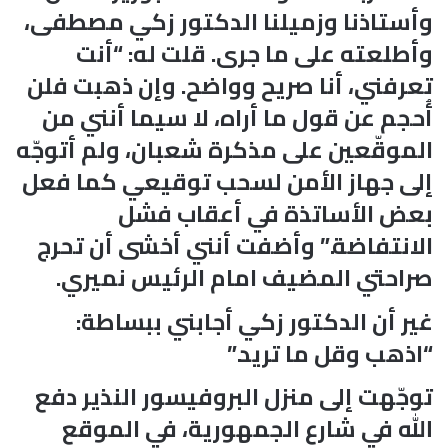
وأستاذنا وزميلنا الدكتور زكي مصطفى،
وأطلعته على ما جرى. قلت له: “أنت
تعرفني، أنا صريح وواضح. وإن ذهبت فلن
أُحجم عن قول ما أراه، لا سيما أنني من
الموقّعين على مذكرة شعبان، ولم أتوجّه
إلى جهاز الأمن لسحب توقيعي كما فعل
بعض الأساتذة في أعقاب فشل
الانتفاضة.” وأضفت أنني أخشى أن تحرج
صراحتي المضيف امام الرئيس نميري.
غير أن الدكتور زكي أجابني ببساطة:
“اذهب وقل ما تريد.”
توجّهت إلى منزل البروفيسور النذير دفع
الله في شارع الجمهورية، في الموقع