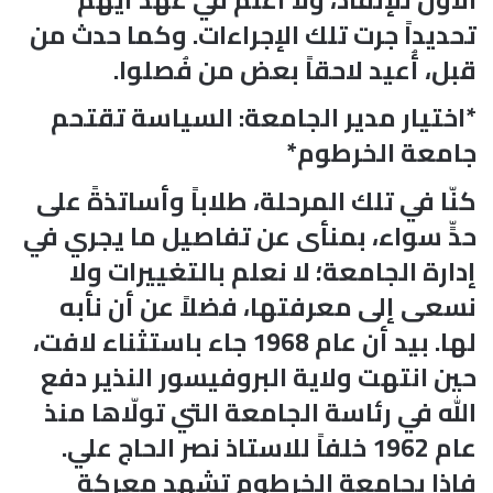
تحديداً جرت تلك الإجراءات. وكما حدث من
قبل، أُعيد لاحقاً بعض من فُصلوا.
*اختيار مدير الجامعة: السياسة تقتحم
جامعة الخرطوم*
كنّا في تلك المرحلة، طلاباً وأساتذةً على
حدٍّ سواء، بمنأى عن تفاصيل ما يجري في
إدارة الجامعة؛ لا نعلم بالتغييرات ولا
نسعى إلى معرفتها، فضلاً عن أن نأبه
لها. بيد أن عام 1968 جاء باستثناء لافت،
حين انتهت ولاية البروفيسور النذير دفع
الله في رئاسة الجامعة التي تولّاها منذ
عام 1962 خلفاً للاستاذ نصر الحاج علي.
فإذا بجامعة الخرطوم تشهد معركة