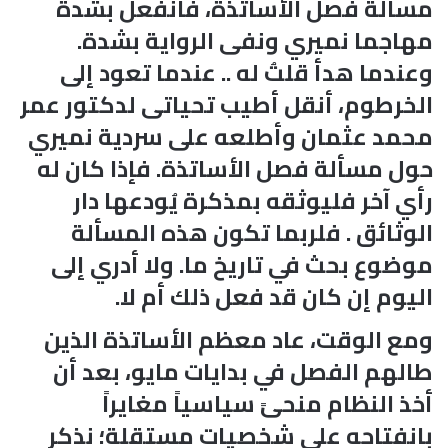
مسألة فصل الأساتذة، فانفعل بشدة
مهاجما نميري ونفى الرواية بشدة.
وعندما هدأ قلتُ له .. عندما تعود إلى
الخرطوم، أنقل أطيب تحياتى لدكتور عمر
محمد عثمان وأطلعه على سردية نميري
حول مسألة فصل الأساتذة. فإذا كان له
رأي آخر فليوثقه بمذكرة يُودعها دار
الوثائق . فلربما تكون هذه المسألة
موضوع بحث في تاريخ ما. ولا أدري إلى
اليوم إن كان قد فعل ذلك أم لا.
ومع الوقت، عاد معظم الأساتذة الذين
طالهم الفصل في بدايات مايو، بعد أن
أخذ النظام منحىً سياسياً مغايراً
بانفتاحه على شخصيات مستقلة؛ نذكر