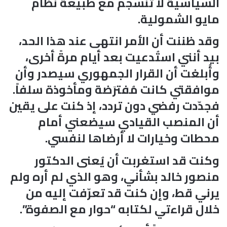
السياسية لا تنسجم مع طبيعة نظام
مايو الشمولية.
وقد ظننت أن الأمر انتهى عند هذا الحد،
بيد أنني استُدعيت بعد أيام مرةً أخرى،
وأُبلغت أن القرار الجمهوري سيصدر وأن
موافقتي كانت مُفترَضة ومأخوذة سلفاً.
فجدّدت رفضي دون تردد، إذ كنت على يقين
أن المنصب القيادي سيضعني أمام
محطات وخيارات لا أرضاها لنفسي.
وكنت قد استغربت أن يُعنى الدكتور
منصور خالد بشأني، وهو الذي لم أره ولم
يرني قط، وإن كنت قد تعرّفت إليه من
خلال قراءتي لكتابه “حوار مع الصفوة”.