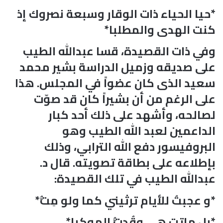
*حيا الحياء ذات الوقار وسبعة نصروك إذ
كنت الهدى والمطلبا*
وفي ذات القصيدة، قسا عبدالله الطيب
على صديقه وزميل الدراسة بشير محمد
سعيد الذى كان عضواً في المجلس. هذا
على الرغم من أن بشيراً كان قد صوّت
لصالحه، وأشهد على ذلك أحد كبار
الداعمين لعبد الله الطيب وهو
البروفيسور دفع الله الترابي، وذلك
بإطلاعه على بطاقة تصويته. قال د.
عبدالله الطيب في تلك القصيدة:
*و عجبتُ للأيام ترثيني كما ولو مِتُّ*
*بل ماتت هي وقُدتُّ الموكبا*