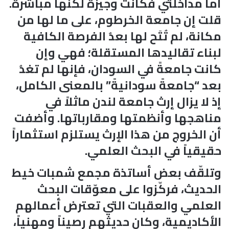
أما مداخلتي فكانت وجيزة لكنها مباشرة.
قلت إن جامعة الخرطوم، على ما لها من
مكانة، لم تُتَح لها بعدُ الفرصة الكافية
لبناء تقاليدها المستقلة؛ فهي وإن
كانت جامعةً في السودان، فإنها لم تغدُ
بعد “جامعةً سودانيةً” بالمعنى الكامل،
إذ لا يزال إرث جامعة لندن ماثلاً في
مناهجها وأنظمتها ومقارباتها. وأضفت
أن الخروج من هذا الإرث يستلزم استثماراً
حقيقياً في البحث العلمي.
وتلقّف بعض أساتذة مجمع شمبات خيط
الحديث، فركّزوا على معوّقات البحث
العلمي والعقبات التي تعترض أعمالهم
الأكاديمية، وكان حديثهم رصيناً ومهنياً،