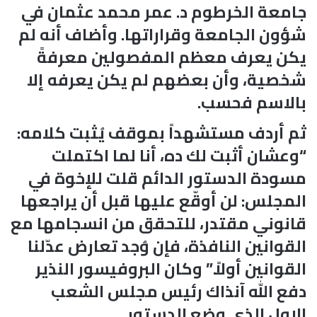
جامعة الخرطوم د. عمر محمد عثمان في
شؤون الجامعة وقراراتها. وأضاف أنه لم
يكن يعرف معظم المفصولين معرفةً
شخصية، وأن بعضهم لم يكن يعرفه إلا
بالاسم فحسب.
ثم أردف مستشهداً بموقف يُثبت كلامه:
“وعشان أثبت لك ده، أنا لما اكتملت
مسودة الدستور الدائم قلت للإخوة في
المجلس: لن أوقّع عليها قبل أن يراجعها
قانوني مقتدر، للتحقق من انسجامها مع
القوانين النافذة، فإن وُجد تعارض عدّلنا
القوانين أولاً.” وكان البروفيسور النذير
دفع الله آنذاك رئيس مجلس الشعب
الاول الذي وضع الدستور.