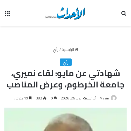
بحث عن
الق
الرئيسية
/
رأي
رأي
شهادتي عن مايو: لقاء نميري،
جامعة الخرطوم، وعرض المناصب
Mazin
آخر تحديث: مايو 26, 2026
0
382
10 دقائق