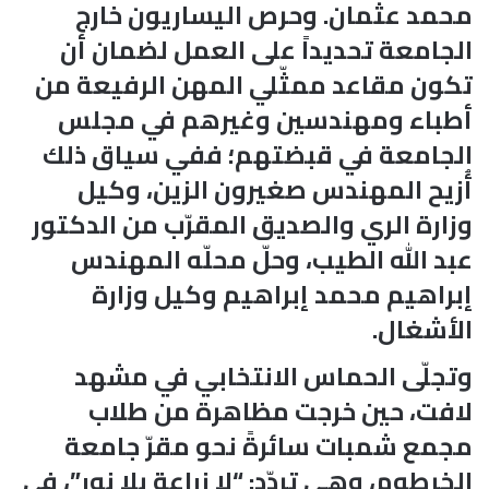
محمد عثمان. وحرص اليساريون خارج
الجامعة تحديداً على العمل لضمان أن
تكون مقاعد ممثّلي المهن الرفيعة من
أطباء ومهندسين وغيرهم في مجلس
الجامعة في قبضتهم؛ ففي سياق ذلك
أُزيح المهندس صغيرون الزين، وكيل
وزارة الري والصديق المقرّب من الدكتور
عبد الله الطيب، وحلّ محلّه المهندس
إبراهيم محمد إبراهيم وكيل وزارة
الأشغال.
وتجلّى الحماس الانتخابي في مشهد
لافت، حين خرجت مظاهرة من طلاب
مجمع شمبات سائرةً نحو مقرّ جامعة
الخرطوم، وهي تردّد: “لا زراعة بلا نور”، في