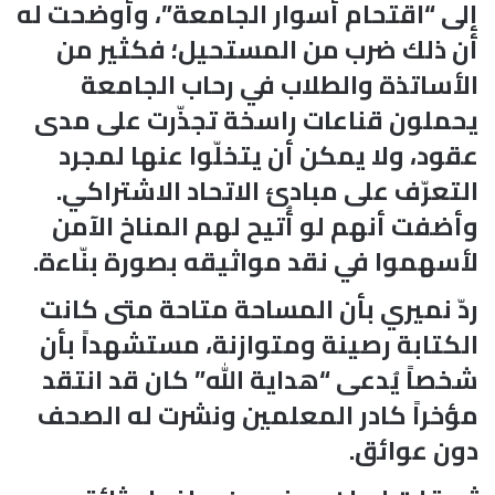
إلى “اقتحام أسوار الجامعة”، وأوضحت له
أن ذلك ضرب من المستحيل؛ فكثير من
الأساتذة والطلاب في رحاب الجامعة
يحملون قناعات راسخة تجذّرت على مدى
عقود، ولا يمكن أن يتخلّوا عنها لمجرد
التعرّف على مبادئ الاتحاد الاشتراكي.
وأضفت أنهم لو أُتيح لهم المناخ الآمن
لأسهموا في نقد مواثيقه بصورة بنّاءة.
ردّ نميري بأن المساحة متاحة متى كانت
الكتابة رصينة ومتوازنة، مستشهداً بأن
شخصاً يُدعى “هداية الله” كان قد انتقد
مؤخراً كادر المعلمين ونشرت له الصحف
دون عوائق.