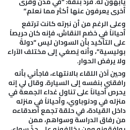
يأبهون له. فردّ بثقة: “في مدن وقرى
أخرى يعرفون عنها أكثر مما نعلم.”
وعلى الرغم من أن نبرته كانت ترتفع
أحياناً في خضم النقاش، فإنه كان حريصاً
على التأكيد بأن السودان ليس “دولةً
بوليسية”، وأنه يُصغي إلى مختلف الآراء
ولا يرفض الحوار.
وحين آذن اللقاء بالانتهاء، فاجأني بأنه
رافقني بنفسه إلى السيارة. وقال لي إنه
يحرص أحياناً على تناول غداء الجمعة في
منزله في ودنوباوي، وأحياناً في منزله
داخل القيادة، في حلقة تجمع أصدقاءه
من رفاق الدراسة وسواهم، ممن
يوافقونه ومن يخالفونه على حدٍّ سواء،