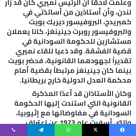
وعلمت لاحقاً أن الرئيس نميري كان قد زار
لندن، وأن أستاذَين من أساتذتي في
كمبريدج، البروفيسور ديريك بويت
والبروفيسور روبرت جينينغز، كانا يعملان
مستشارَين للحكومة السودانية في
قضية الفشقة. وقد دُعيا للقاء نميري
تقديراً لجهودهما القانونية، فحضر بويت
بينما كان جينينغز مرتبطاً بقضية أمام
محكمة العدل الدولية خارج بريطانيا.
وكان الأستاذان قد أعدّا المذكرة
القانونية التي استندت إليها الحكومة
السودانية في مفاوضاتها مع إثيوبيا،
والتي أسفرت عام 1973 عن اعتراف
إثيوبيا بسيادة السودان على منطقة