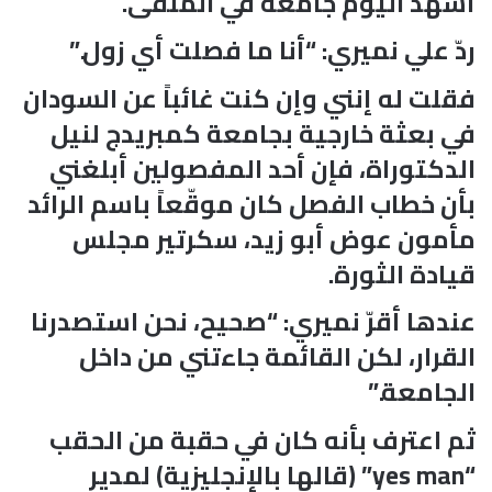
أشهد اليوم جامعة في المنفى.
ردّ علي نميري: “أنا ما فصلت أي زول.”
فقلت له إنني وإن كنت غائباً عن السودان
في بعثة خارجية بجامعة كمبريدج لنيل
الدكتوراة، فإن أحد المفصولين أبلغني
بأن خطاب الفصل كان موقّعاً باسم الرائد
مأمون عوض أبو زيد، سكرتير مجلس
قيادة الثورة.
عندها أقرّ نميري: “صحيح، نحن استصدرنا
القرار، لكن القائمة جاءتني من داخل
الجامعة.”
ثم اعترف بأنه كان في حقبة من الحقب
“yes man” (قالها بالإنجليزية) لمدير