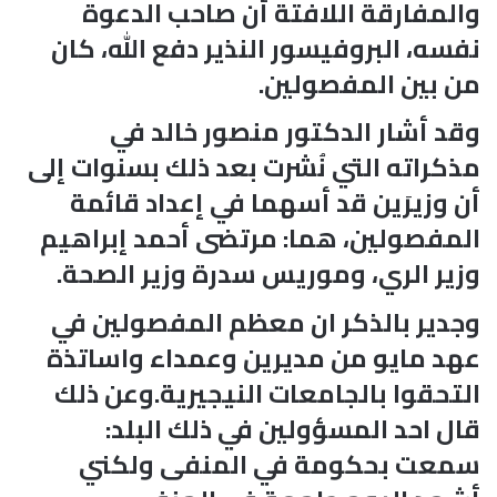
والمفارقة اللافتة أن صاحب الدعوة
نفسه، البروفيسور النذير دفع الله، كان
من بين المفصولين.
وقد أشار الدكتور منصور خالد في
مذكراته التي نُشرت بعد ذلك بسنوات إلى
أن وزيرَين قد أسهما في إعداد قائمة
المفصولين، هما: مرتضى أحمد إبراهيم
وزير الري، وموريس سدرة وزير الصحة.
وجدير بالذكر ان معظم المفصولين في
عهد مايو من مديرين وعمداء واساتذة
التحقوا بالجامعات النيجيرية.وعن ذلك
قال احد المسؤولين في ذلك البلد:
سمعت بحكومة في المنفى ولكني