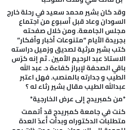
وقد كان بشير محمد سعيد في رحلة خارج
السودان وعاد قبل أسبوع من اجتماع
مجلس الجامعة. ومن خلال صفحته
بجريدة الأيام “متنوعات أخبار وأفكار”
كتب بشير مرثية لصديق وزميل دراسته
الاستاذ عبد الرحيم الأمين . ثم إنه كرّس
باقي الصحفة لإبراز كفاءة د. عبد الله
الطيب و جدارته بالمنصب. فهل اعتبر
عبدالله الطيب مقال بشير رثاء له ؟
*من كمبريدج إلى عرض الخارجية*
كنت في جامعة كمبريدج قد أتممت
متطلبات الدكتوراه وبدأت أُعدّ العدة