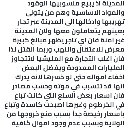
المدينة اذ يبيع منسوبيها الوقود
والمواد الاساسية وهم من يتولى
تهريبها وادخالها الى المدينة عبر تجار
بعينهم يتعاملون معها ولان المدينة
غير امنة فان اي تاجر يظهر مبالغ كبيرة
معرض للاعتقال والنهب وربما القتل لذا
فان اغلب التجارة مع المليشيا لاتتجاوز
المليارات المعدودة ويفضل البعض
اخفاء امواله حتي لو خسرها لانه يدرك
انها قد تتسبب في موته وحسب مصادر
فان اسعار بعض السلع التي كانت تباع
في الخرطوم وغيرها اصبحت كاسدة وتباع
باسعار رخيصة جداً بسبب منع خروجها من
الولاية وبسبب عدم وجود اموال كافية