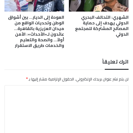
و
د
الشهري: التحالف البحري
العودة إلى الديار… بين أشواق
ة
الدولي يهدف إلى حماية
الوطن وتحديات الواقع من
ت
المصالح المشتركة للمجتمع
ميدان العزيزية بالقاهرة…
ا
الدولي
عائدون لـ«الأحداث»: الأمن
ن
أولاً… والصحة والتعليم
ي
والخدمات طريق الاستقرار
؟
اترك تعليقاً
لن يتم نشر عنوان بريدك الإلكتروني.
الحقول الإلزامية مشار إليها بـ
*
ا
ل
ت
ع
ل