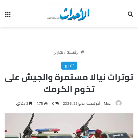
بحث عن
الق
الرئيسية
/
تقارير
تقارير
توترات نيالا مستمرة والجيش على
تخوم الكرمك
Mazin
آخر تحديث: مايو 25, 2026
0
475
2 دقائق