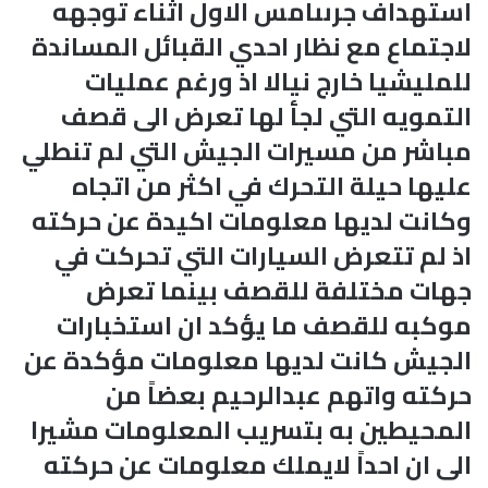
استهداف جرىىامس الاول اثناء توجهه
لاجتماع مع نظار احدي القبائل المساندة
للمليشيا خارج نيالا اذ ورغم عمليات
التمويه التي لجأ لها تعرض الى قصف
مباشر من مسيرات الجيش التي لم تنطلي
عليها حيلة التحرك في اكثر من اتجاه
وكانت لديها معلومات اكيدة عن حركته
اذ لم تتعرض السيارات التي تحركت في
جهات مختلفة للقصف بينما تعرض
موكبه للقصف ما يؤكد ان استخبارات
الجيش كانت لديها معلومات مؤكدة عن
حركته واتهم عبدالرحيم بعضاً من
المحيطين به بتسريب المعلومات مشيرا
الى ان احداً لايملك معلومات عن حركته