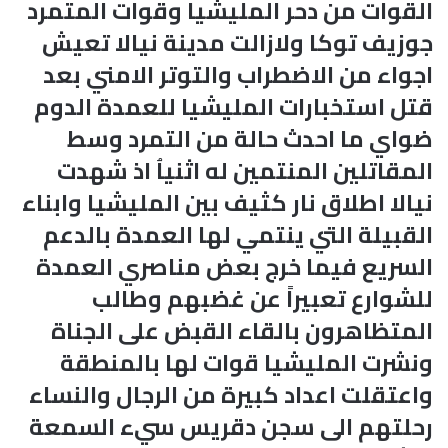
القوات من دحر المليشيا وقوات المتمرد
جوزيف توكا ولازالت مدينة نيالا تعيش
اجواء من الاضطراب والتوتر الامني بعد
قتل استخبارات المليشيا للعمدة الدوم
ضواي ما احدث حالة من التمرد وسط
المقاتلين المنتمين له اثنياُ اذ شهدت
نيالا اطلاق نار كثيف بين المليشيا وابناء
القبيلة التي ينتمي لها العمدة بالدعم
السريع فيما خرج بعض مناصري العمدة
للشوارع تعبيراً عن غضبهم وطالب
المتظاهرون بالقاء القبض على الجناة
ونشرت المليشيا قوات لها بالمنطقة
واعتقلت اعداد كبيرة من الرجال والنساء
رحلتهم الى سجن دقريس سيء السمعة