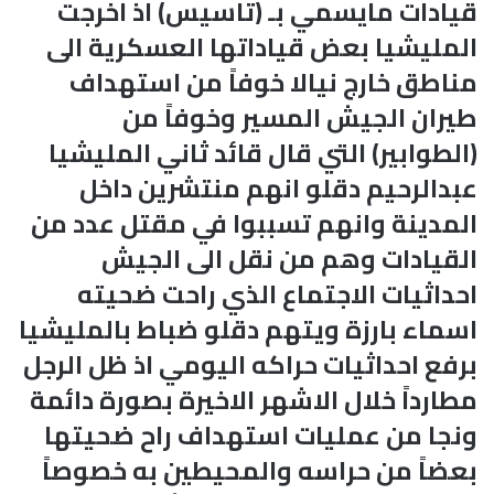
قيادات مايسمي بـ (تاسيس) اذ اخرجت
المليشيا بعض قياداتها العسكرية الى
مناطق خارج نيالا خوفاً من استهداف
طيران الجيش المسير وخوفاً من
(الطوابير) التي قال قائد ثاني المليشيا
عبدالرحيم دقلو انهم منتشرين داخل
المدينة وانهم تسببوا في مقتل عدد من
القيادات وهم من نقل الى الجيش
احداثيات الاجتماع الذي راحت ضحيته
اسماء بارزة ويتهم دقلو ضباط بالمليشيا
برفع احداثيات حراكه اليومي اذ ظل الرجل
مطارداً خلال الاشهر الاخيرة بصورة دائمة
ونجا من عمليات استهداف راح ضحيتها
بعضاً من حراسه والمحيطين به خصوصاً