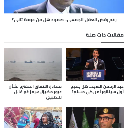
ل
ا
ج
ل
ز
ع
ي
رغم رفض العقل الجمعي.. صمود هل من عودة تاني؟
ق
ر
ل
ة
ا
مقالات ذات صلة
ل
ج
م
ع
ي
.
.
ص
م
عبد الرحمن السيد.. هل يصبح
مصادر: الاتفاق المقترح بشأن
و
أول سيناتور أمريكي مسلم؟
عبور مضيق هرمز غير قابل
للتطبيق
د
ه
ل
م
ن
ع