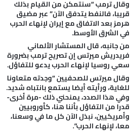
وقال ترمب “سنتمكن من القيام بذلك
قريبا، فالنفط يتدفق الآن” عبر مضيق
هرمز بعد الاتفاق مع إيران لإنهاء الحرب
في الشرق الأوسط.
من جانبه، قال المستشار الألماني
فريدريش ميرتس إن تصريح ترمب بضرورة
سعي روسيا لإنهاء الحرب يدعو للتفاؤل.
وقال ميرتس للصحفيين “وجدته متعاونا
للغاية، ورأيته أيضا يستمع بانتباه شديد.
وفي هذا الصدد، يمنحني ذلك -مرة أخرى-
قدرا من التفاؤل بأننا هنا، كأوروبيين
وأمريكيين، نبذل الآن كل ما في وسعنا،
معا، لإنهاء الحرب”.