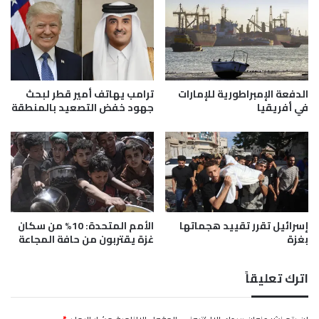
ح
ي
ر
ة
م
ل
ج
ل
د
ن
د
ا
ا
الدفعة الإمبراطورية للإمارات
ترامب يهاتف أمير قطر لبحث
ز
ع
في أفريقيا
جهود خفض التصعيد بالمنطقة
ح
ب
ي
ر
ن
ه
و
ر
ا
م
ل
ز
ل
و
ا
ط
إسرائيل تقرر تقييد هجماتها
الأمم المتحدة: 10% من سكان
ج
بغزة
غزة يقتربون من حافة المجاعة
ه
ئ
ر
ي
ا
اترك تعليقاً
ن
ن
إ
و
ل
م