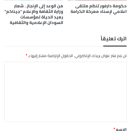
ث
حكومة دارفور تنظم ملتقى
من الوعد إلى الإنجاز.. شعار
و
اعلامي لإسناد معركة الكرامة
وزارة الثقافة والإعلام “جيناكم”
ع
ل
يعيد الحياة لمؤسسات
ن
ا
السودان الإعلامية والثقافية
ا
ل
ل
م
ذ
ص
اترك تعليقاً
ا
ا
ت
ب
و
ي
لن يتم نشر عنوان بريدك الإلكتروني.
الحقول الإلزامية مشار إليها بـ
*
ا
ن
ا
ل
ب
ت
ا
ل
ع
ل
ت
ب
ت
ي
و
ع
ر
ح
ل
ا
د
ل
ي
ف
ق
ن
*
ي
الاسم
*