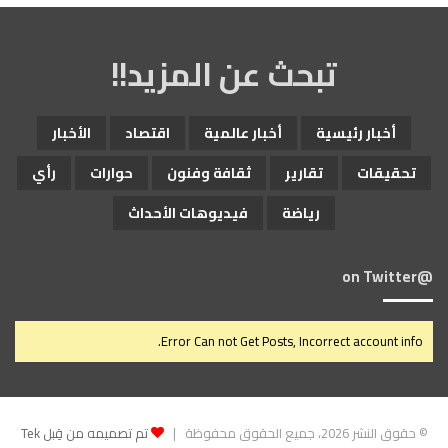
تبحث عن المزيد!!
أخبار رئيسية
أخبار عالمية
اقتصاد
الأخبار
تحقيقات
تقارير
ثقافة وفنون
حوارات
رأي
رياضة
فيديوهات الأحداث
@on Twitter
Error Can not Get Posts, Incorrect account info.
© حقوق النشر 2026، جميع الحقوق محفوظة |
تم تصميمه من قِبل Tek