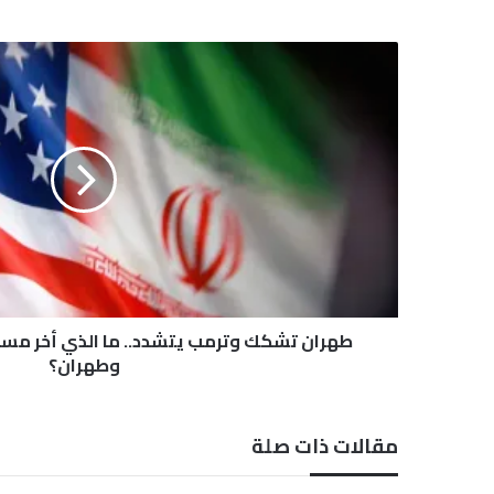
ط
ه
ر
ا
ن
ت
ش
ك
ك
و
ت
ر
م
طهران تشكك وترمب يتشدد.. ما الذي أخر مس
ب
وطهران؟
ي
ت
ش
مقالات ذات صلة
د
د
.