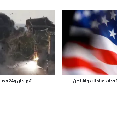
ش
ه
ي
د
ا
ن
و
2
4
م
ص
ا
ب
تجدات مباحثات واشنطن
شهيدان و24 مصابا بغارات إسرائيلية على معظم أنحاء غزة
ا
ب
غ
ا
ر
ا
ت