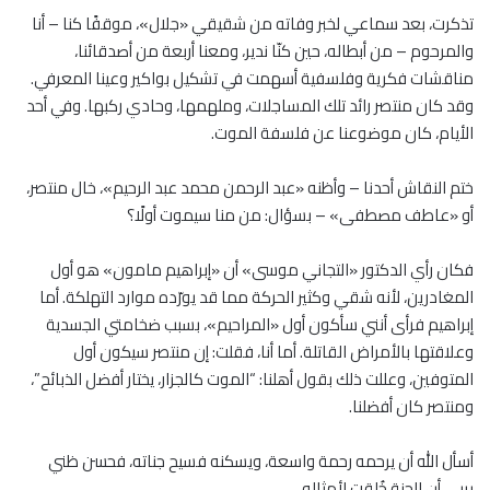
تذكرت، بعد سماعي لخبر وفاته من شقيقي «جلال»، موقفًا كنا – أنا
والمرحوم – من أبطاله، حين كنّا ندير، ومعنا أربعة من أصدقائنا،
مناقشات فكرية وفلسفية أسهمت في تشكيل بواكير وعينا المعرفي.
وقد كان منتصر رائد تلك المساجلات، وملهمها، وحادي ركبها. وفي أحد
الأيام، كان موضوعنا عن فلسفة الموت.
ختم النقاش أحدنا – وأظنه «عبد الرحمن محمد عبد الرحيم»، خال منتصر،
أو «عاطف مصطفى» – بسؤال: من منا سيموت أولًا؟
فكان رأي الدكتور «التجاني موسى» أن «إبراهيم مامون» هو أول
المغادرين، لأنه شقي وكثير الحركة مما قد يورّده موارد التهلكة. أما
إبراهيم فرأى أنني سأكون أول «المراحيم»، بسبب ضخامتي الجسدية
وعلاقتها بالأمراض القاتلة. أما أنا، فقلت: إن منتصر سيكون أول
المتوفين، وعللت ذلك بقول أهلنا: “الموت كالجزار، يختار أفضل الذبائح”،
ومنتصر كان أفضلنا.
أسأل الله أن يرحمه رحمة واسعة، ويسكنه فسيح جناته، فحسن ظني
بربي أن الجنة خُلقت لأمثاله.