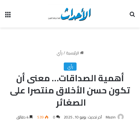
بحث عن
الق
الرئيسية
/
رأي
رأي
أهمية الصداقات… معنى أن
تكون حسن الأخلاق منتصرا على
الصغائر
Mazin
آخر تحديث: يونيو 10, 2025
0
539
4 دقائق