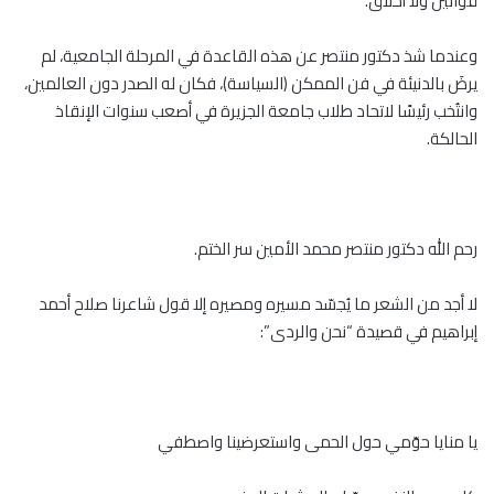
قوانين ولا أخلاق.
وعندما شذ دكتور منتصر عن هذه القاعدة في المرحلة الجامعية، لم
يرضَ بالدنيئة في فن الممكن (السياسة)، فكان له الصدر دون العالمين،
وانتُخب رئيسًا لاتحاد طلاب جامعة الجزيرة في أصعب سنوات الإنقاذ
الحالكة.
رحم الله دكتور منتصر محمد الأمين سر الختم.
لا أجد من الشعر ما يُجسّد مسيره ومصيره إلا قول شاعرنا صلاح أحمد
إبراهيم في قصيدة “نحن والردى”:
يا منايا حوّمي حول الحمى واستعرضينا واصطفي