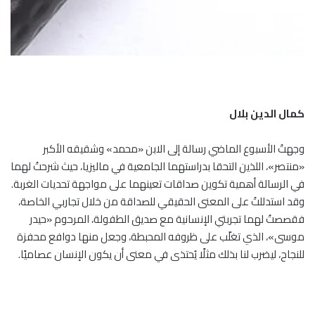
كمال الدين بلال
وجهتُ الأسبوع الماضي رسالة إلى الابن «محمد» وشقيقه الأكبر
«منتصر»، اللذين التحقا بدراستهما الجامعية في ماليزيا، حيث شرحتُ لهما
في الرسالة أهمية تكوين صداقات تعينهما على مواجهة تحديات الغربة.
وقد استدللتُ على المعنى الحقيقي للصداقة من خلال تجاربي الخاصة،
فقصصتُ لهما تجربتي الإنسانية مع صديق الطفولة، المرحوم «حيدر
موسى»، الذي تغلّب على ظروفه المحبطة، وجعل منها دوافع محفزة
للنجاح، ليضرب لنا بذلك مثلًا يُحتذى في معنى أن يكون الإنسان عصاميًا.