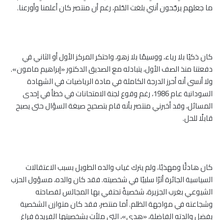
ما جعلهم يرجّحون أنني بلغت الحُلم، رغم أن منتصر كان أعلمنا وأورعنا.
كان ذكيًا بلا رياء، ووسيمًا بلا زهو، واحتكر المركز الأول أو الثاني في
دفعتنا منذ الصف الأول، يتبادله مع الصديق الدكتور «إبراهيم مامون».
ولا أنسى أنه أحرز الدرجة الكاملة في مادة الرياضيات في الشهادة
السودانية عام 1986، رغم وقوع لجنة الامتحانات في خطأ في إحدى
المسائل، وقد أخبرني منتصر بأنه قام بتصحيح صيغة السؤال حتى يصبح
قابلًا للحل.
كان هادئًا ومهذبًا، ولم يترك غياب والده الطويل بسبب الاعتقالات
السياسية الجائرة أثرًا سلبيًا في شخصيته. فقد كان والده، مسؤول الحزب
الشيوعي بغرب الجزيرة، شخصيةً تحتفي بها المجالس لفصاحته
وشجاعته في مواجهة الظلم. أما منتصر، فقد كان متوازن الشخصية
بفضل والدته الفاضلة، «هدى»، التي ملأت بشخصيتها الفريدة فراغ