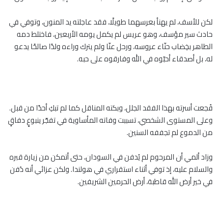
لكن للأسف، لم يهنأ بعرسهما طويلًا، فقد عاجلته يد المنون، وتوفي في
حادث سير مؤسف، وهو عريس لم يكمل يومه الأربعين، فاختلط دمه
الطاهر بخِضاب حنّاء عروسه، ورحل عنّا ولم يترك وراءه ولدًا صالحًا يدعو
له، بل أصدقاء أحبّوه في الله وفارقوه على حبه.
فُجعت أسرته بهذا الفقد الجلل، وبكته المناقل كما لم تبكِ أحدًا من قبل.
وعلى المستوى الشخصي، تسببت وفاته المأساوية في تفجّر ينبوعٍ دفاقٍ
من الدموع لم تجففه السنين.
وزاد ألمي أن المرحوم لم يُدفن في السودان، حتى أتمكن من زيارة قبره
والسلام عليه، إذ توفي أثناء استقراري في هولندا. ولكن عزائي أنه دُفن
في خير أرض الله قاطبة، أرض الحرمين الشريفين.