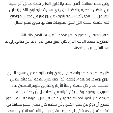
وفي هذه السانحة، أقص لكما وللقارئ العزيز، قصة صديق آخر أسهم
في تشكيل شخصية والدكما، حتى إنني سميتُ عليه ابني الأكبر. إنه ابن
المناقل البار، الذي نُحت اسمه بأحرف من نور ونار في وجدان مواطني
تلك البقعة الطيبة، التي تحلق طموحات سكانها فوق قمم الجبال.
أعني صديقي الدكتور منتصر محمد الأمين سر الختم، ذلك الشاب
الوضيء، صبوح الوجه، الذي كان رفيق دربي طوال مراحل حياتي، إلى ما
بعد التخرج من الجامعة.
كان منتصر، منذ طفولته، متدينًا يؤدي واجب الرفادة في مسجد الشيخ
الورع يوسف ود بقوي (رحمه الله)، حيث كان، برفقة أصدقائه، يكنس
المسجد صباح كل جمعة، ويملأ الأزيار والأباريق ليتوفر للمصلين ماء
للشرب والوضوء. وكان يؤمّ أقرانه في الصلاة، إلى أن حدثت واقعة
طريفة، حين أخبرنا أحد المتفقهين، ونحن في سن المراهقة، بأنه لا يجوز
للصبي أن يؤمّ من بلغوا الحُلم. ولأن منتصر كان صغير الحجم مقارنة بي،
فقد عقد لي أصدقائي لواء الإمامة، إذ حباني الله ببُسطة في الجسم،