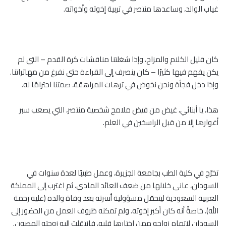
غياب الوالد، وساعدها منتصر في تربية إخوته وأخواته.
كان قليل الكلام والمزاح، وإذا شغلتنا مناقشات كرة القدم – التي لم
يكن يفهم فيها كثيرًا – كان ينصرف إلى القراءة حتى نفرغ من مهاتراتنا.
وإذا دخل فجأة ونحن نخوض في ترهات المراهقة، صمتنا احترامًا له.
هذا، يا أبنائي، غيض من فيض ملامح شخصية منتصر، التي يصعب سبر
أغوارها إلا من قبل الراسخين في العلم.
تخرّج في كلية الطب بجامعة الجزيرة، وعمل طبيبًا لعدة سنوات في
السودان، عانى خلالها من ضعف العائد المادي، ثم اغترب إلى المملكة
العربية السعودية ليتحمّل مسؤولية أسرته بعد وفاة والده (عليه رحمة
الله)، خاصةً أنه كان أكبر إخوته. ولم تمكنه ظروف العمل من الحضور إلى
السودان لإتمام زواجه ممن اختارها قلبه، فانتقلت إليه زوجته المصون.