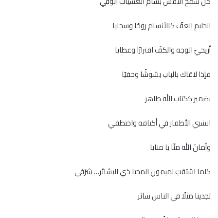
كل سمح النفس بسّام العشيات الوفي
الحليم العفّ كالأنسام روحًا وسجايا
أريحيّ الوجه والكفّ افترارًا وعطايا
فإذا لاقاك بالباب بشوشًا وحفيّا
بضمير ككتاب الله طاهر
انشبي الأظفار في أكتافه واختطفي
وأمانَ الله منّا يا منايا
كلما اشتقتِ لميمونِ المحيا ذي البشائر… شرّفي
تجدينا مثلًا في الناس سائر