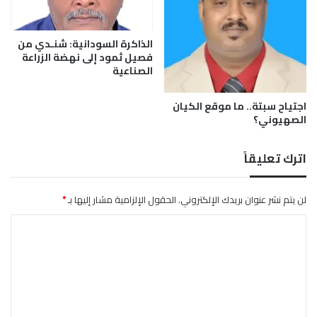
ي
ء
ا
و
ق
ا
الذاكرة السودانية: شنـدي من
ا
فصيل ثمود إلى نهضة الزراعة
ل
الصناعية
ل
س
ت
ا
ض
ي
اجتياح سبتة.. ما موقع الكيان
ع
ب
الصهيوني؟
ض
ر
ع
و
اترك تعليقاً
ا
ا
ل
ل
س
ض
لن يتم نشر عنوان بريدك الإلكتروني.
الحقول الإلزامية مشار إليها بـ
*
ي
م
ا
ي
ا
س
ر
ل
ي
و
ت
ا
ع
ل
ع
ل