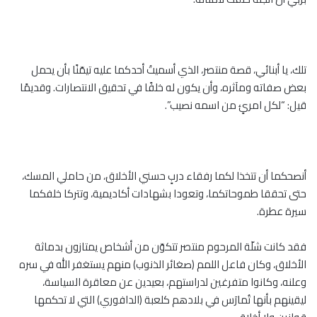
تلك، يا أبنائي، قصة منتصر، الذي أسميتُ أحدكما عليه تيمّنًا بأن يحمل
بعض صفاته ومآثره، وأن يكون له خلفًا في تحقيق الانتصارات. وقديمًا
قيل: “لكل امرئٍ من اسمه نصيب”.
أنصحكما أن تتخذا لكما رفقاء دربٍ حسني الأخلاق، من حاملي المسك،
حتى تحققا طموحاتكما، وتعودا بشهادات أكاديمية، وتتركا خلفكما
سيرة عطرة.
فقد كانت شلّة المرحوم منتصر تتكوّن من أشخاص يمتازون بدماثة
الأخلاق، وكان فاعل اللمم (صغائر الذنوب) منهم يستغفر الله في سره
وعلنه، وكانوا متفرغين لدراستهم، بعيدين عن معاقرة السياسة،
ليقينهم بأنها تُمارَس في بلادهم كلعبة (الدافوري) التي لا تحكمها