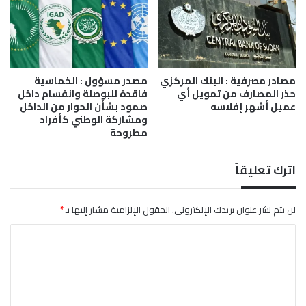
ا
م
ا
ل
ص
مصادر مصرفية : البنك المركزي
مصدر مسؤول : الخماسية
ح
حذر المصارف من تمويل أي
فاقدة للبوصلة وانقسام داخل
ي
عميل أشهر إفلاسه
صمود بشأن الحوار من الداخل
ومشاركة الوطني كأفراد
مطروحة
اترك تعليقاً
لن يتم نشر عنوان بريدك الإلكتروني.
الحقول الإلزامية مشار إليها بـ
*
ا
ل
ت
ع