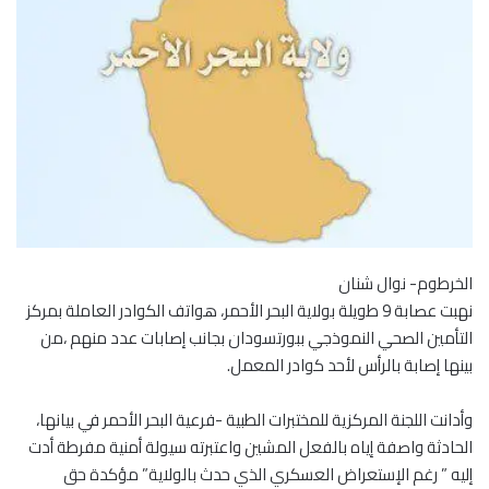
الخرطوم- نوال شنان
نهبت عصابة 9 طويلة بولاية البحر الأحمر، هواتف الكوادر العاملة بمركز
التأمين الصحي النموذجي ببورتسودان بجانب إصابات عدد منهم ،من
بينها إصابة بالرأس لأحد كوادر المعمل.
وأدانت اللجنة المركزية للمختبرات الطبية -فرعية البحر الأحمر في بيانها،
الحادثة واصفة إياه بالفعل المشين واعتبرته سيولة أمنية مفرطة أدت
إليه ” رغم الإستعراض العسكري الذي حدث بالولاية” مؤكدة حق