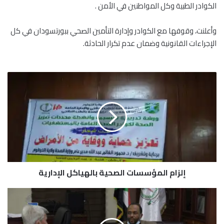
الكوادر الطبية وكل المواطنين في الأمن .
وأعلنت، وقوفها مع الكوادر وإدارة التأمين الصحي ببورتسودان في كل
الإجراءات القانونية وضمان عدم تكرار الحادثة.
إ
ل
ز
ا
م
ا
ل
م
ؤ
إلزام المؤسسات الصحية بالهياكل الإدارية
س
س
ا
و
ت
ك
ا
ي
ل