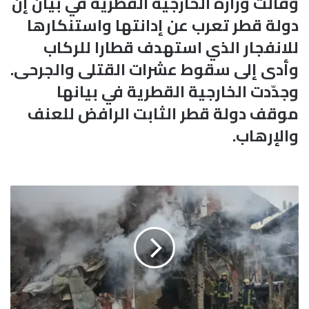
وقالت وزارة الخارجية القطرية في بيان إن
دولة قطر تعرب عن إدانتها واستنكارها
للانفجار الذي استهدف قطارا للركاب
وأدى إلى سقوط عشرات القتلى والجرحى.
وجدّدت الخارجية القطرية في بيانها
موقف دولة قطر الثابت الرافض للعنف
والإرهاب.
غ
ا
د
ر
و
ا
ف
و
ر