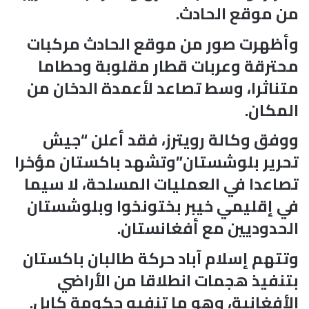
من موقع الحادث.
وأظهرت صور من موقع الحادث مركبات
محترقة وعربات قطار مقلوبة وحطاما
متناثرا، وسط تصاعد لأعمدة الدخان من
المكان.
ووفق وكالة رويترز، فقد أعلن “جيش
تحرير بلوشستان”وتشهد باكستان مؤخرا
تصاعدا في العمليات المسلحة، لا سيما
في إقليمي خيبر بختونخوا وبلوشستان
الحدوديين مع أفغانستان.
وتتهم إسلام آباد حركة طالبان باكستان
بتنفيذ هجمات انطلاقا من الأراضي
الأفغانية، وهو ما تنفيه حكومة كابل.