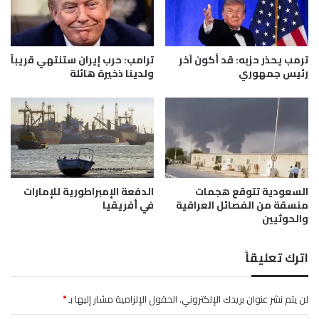
ي
م
ي
ب
ن
ا
ف
ر
ترمب يحذر حزبه: قد أكون آخر
ترامب: حرب إيران ستنتهي قريباً
ي
ا
رئيس جمهوري
ولدينا ذخيرة هائلة
ك
ة
ي
ل
ي
إ
ف
ن
و
ت
ت
ر
ت
م
و
ي
السعودية تتوقع هجمات
الدفعة الإمبراطورية للإمارات
ع
منسقة من الفصائل العراقية
في أفريقيا
ا
والحوثيين
د
م
ب
ي
ض
ق
اترك تعليقاً
ر
ب
ب
ل
ا
ا
لن يتم نشر عنوان بريدك الإلكتروني.
الحقول الإلزامية مشار إليها بـ
*
ت
ل