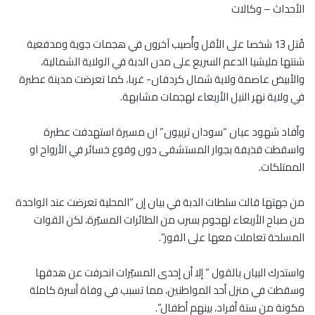
الأحداث – وكالات
قُتل 13 شخصا على الأقل وأُصيب آخرون في هجمات جوية ومدفعية
شنتها مليشيا الدعم السريع على مدن الدبة في الولاية الشمالية،
والأبيض عاصمة ولاية شمال كردفان- غربا، كما تعرضت مدينة عطبرة
في ولاية نهر النيل الأربعاء لهجمات مشابهة.
وأفاد شهود عيان “سودان تربيون” ان مسيرة استهدفت عطبرة
واسقطت قذيفة بجوار المستشفى دون وقوع خسائر في الأرواح او
الممتلكات.
من جهتها قالت سلطات الدبة في بيان إن “المحلية تعرضت عند الواحدة
من صباح الأربعاء لهجوم بسرب من الطائرات المسيّرة، لكن القوات
المسلحة تعاملت معها على الفور”.
واستدرك البيان بالقول ” إلا أن إحدى المسيّرات انحرفت عن هدفها
وسقطت في منزل أحد المواطنين، مما تسبب في وفاة أسرة كاملة
مكونة من ستة أفراد، بينهم أطفال”.