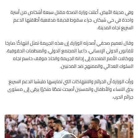
وفي مدينة الأبيض، أعلنت وزارة الصحة مقتل سبعة أشخاص من أسرة
واحدة في حي شيكان، جراء سقوط قذيفة مدفعية أطلقتها الدعم
السريع تجاه المدينة.
وقال تعميم صحفي أصدرته الوزارة، إن هذه الجريمة تمثل انتهاكًا صارخا
للقانون الدولي الإنساني، داعيا المجتمع الدولي، والمنظمات الحقوقية،
ووكالات الأمم المتحدة إلى إدانة الجريمة واتخاذ موقف حاسم تجاه
السلوك العدائي والممنهج ضد المدنيين.
ورأت الوزارة أن الجرائم والانتهاكات التي تمارسها مليشيا الدعم السريع
بحق النساء والأطفال والمسنين أصبحت نمطًا متكررًا يرقى إلى مستوى
جرائم الحرب.
س
ت
ي
ل