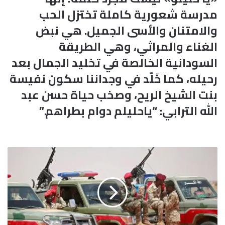
مدرسة شعورية كاملة تختزل الحب
والامتنان والأسى الجميل. هي نبض
الغناء والمراثي، وهي الطريقة
السودانية الخالصة في تخليد الجمال بعد
رحيله، كما خُلّد في وجداننا سكون نفيسة
بنت الشيخ الريح، وصخب حياة حسن عبد
الله الترابي: “ياحليلم دوام بطراهم.”
ك
ش
ف
ت
ه
ا
"