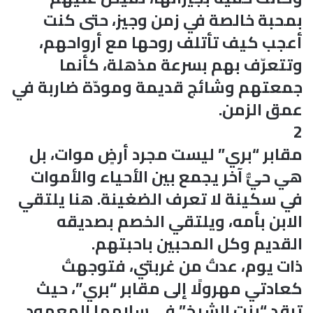
بمحبة خالصة في زمن وجيز، حتى كنت
أعجب كيف تأتلف روحها مع أرواحهم،
وتتعرّف بهم بسرعة مذهلة، كأنما
جمعتهم وشائج قديمة ومودّة ضاربة في
عمق الزمن.
2
مقابر “بري” ليست مجرد أرضٍ موات، بل
هي حيٌّ آخر يجمع بين الأحياء والأموات
في سكينة لا تعرف الضغينة. هنا يلتقي
الابن بأمه، ويلتقي الخصم بصديقه
القديم وكل المحبين باحبتهم.
ذات يوم، عدتُ من غربتي، فتوجهتُ
كعادتي مهرولًا إلى مقابر “بري”، حيث
ترقد “بنت الشيخ” في سلامها المعهود.