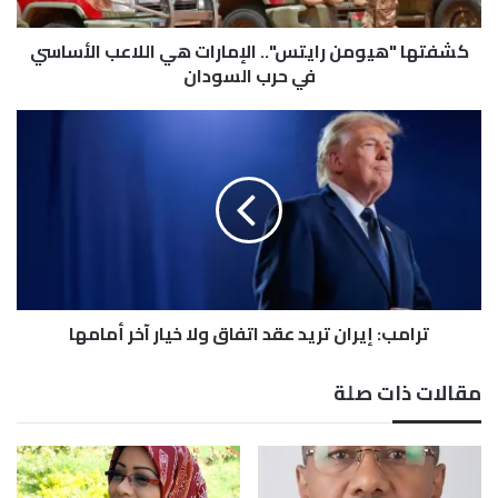
ه
ي
كشفتها "هيومن رايتس".. الإمارات هي اللاعب الأساسي
و
م
في حرب السودان
ن
ر
ت
ا
ر
ي
ا
ت
م
س
ب
"
:
.
إ
.
ي
ا
ر
ل
ترامب: إيران تريد عقد اتفاق ولا خيار آخر أمامها
ا
إ
ن
م
ت
مقالات ذات صلة
ا
ر
ر
ي
ا
د
ت
ع
ه
ق