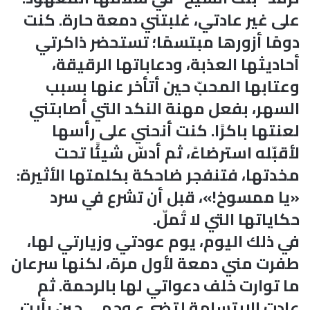
على غير عادتي، غلبتني دمعة حارة. كنت
دومًا أزورها مبتسمًا؛ تستحضر ذاكرتي
أحاديثها العذبة، ودعاباتها الرقيقة،
وعتابها المحبّ حين أتأخر عنها بسبب
السهر، بفعل مهنة النكد التي أصابتني
لعنتها باكرًا. كنت أنحني على رأسها
لأقبّله استرضاءً، ثم أدسّ شيئًا تحت
مخدتها، فتنفجر ضاحكة بكلمتها الأثيرة:
«يا ممسوخ!»، قبل أن تشرع في سرد
حكاياتها التي لا تُملّ.
في ذلك اليوم، يوم عودتي وزيارتي لها،
طفرت مني دمعة لأول مرة، لكنها سرعان
ما توارت خلف دعواتي لها بالرحمة. ثم
عادت الابتسامة لتضيء وجهي حين رأيت