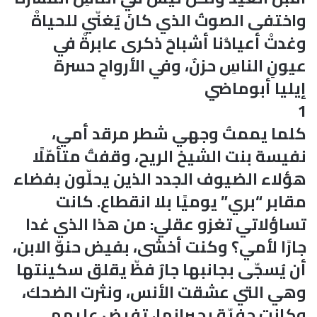
واختفى الصوتُ الذي كانَ يُغنّي للحياةْ
وغدتْ أعيادُنا أشباحَ ذكرى عابرةْ في
عيونِ الناسِ حزنٌ، وفي الأرواحِ حسرة
إيليا أبوماضي
1
كلما يممتُ وجهي شطر مرقد أمي،
نفيسة بنت الشيخ الريح، وقفتُ متأمّلًا
هؤلاء الضيوف الجدد الذين يحلّون بفضاء
مقابر “بري” يوميًا بلا انقطاع. كانت
تساؤلاتي تغزو عقلي: من هذا الذي غدا
جارًا لأمي؟ وكنت أخشى، بفيض حنوّ الابن،
أن يُسجّى بجانبها جارٌ فظّ يقلق سكينتها
وهي التي عشقت الأنس، ونثرت الضحك،
وكانت حفيّة بجيرانها، تفيض عليهم