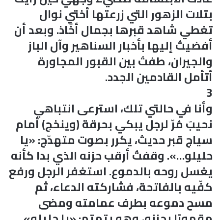
بتلات الزهور التي زرعتها أختي نوال
تغطي شاهد قبرها بجمال أخّاذ. وبعد أن
أفضيتُ إليها بأخبار السناهير وآل الباز
والجيران، طفتُ بين القبور المجاورة
أتأمل القادمين الجدد.
3
وأنا في حالتي تلك، استرعى انتباهي
نحيبٌ مُرّ لرجل يبكي بحرقة (وينخج) أمام
سياج قبر حديث، يكرر بصوت متهدّج: «يا
حليلو…». وقفتُ أرقب حزنه الذي بدا كأنه
يغسل روحه بالدموع. استغفر الرجل ورفع
كفّيه بالفاتحة، فشاركته الدعاء، ثم
مسح دموعه بطرف عمامته ومضى
مقهورًا بحزنه، وهو يتمتم: «يا حليلو».