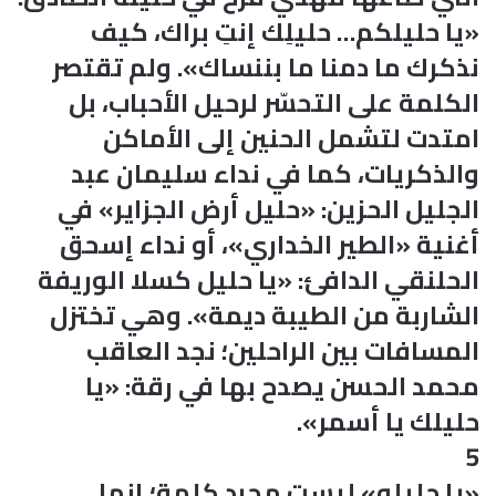
«يا حليلكم… حليلِك إنتِ براك، كيف
نذكرك ما دمنا ما بننساك». ولم تقتصر
الكلمة على التحسّر لرحيل الأحباب، بل
امتدت لتشمل الحنين إلى الأماكن
والذكريات، كما في نداء سليمان عبد
الجليل الحزين: «حليل أرض الجزاير» في
أغنية «الطير الخداري»، أو نداء إسحق
الحلنقي الدافئ: «يا حليل كسلا الوريفة
الشاربة من الطيبة ديمة». وهي تختزل
المسافات بين الراحلين؛ نجد العاقب
محمد الحسن يصدح بها في رقة: «يا
حليلك يا أسمر».
5
«يا حليلو» ليست مجرد كلمة؛ إنها