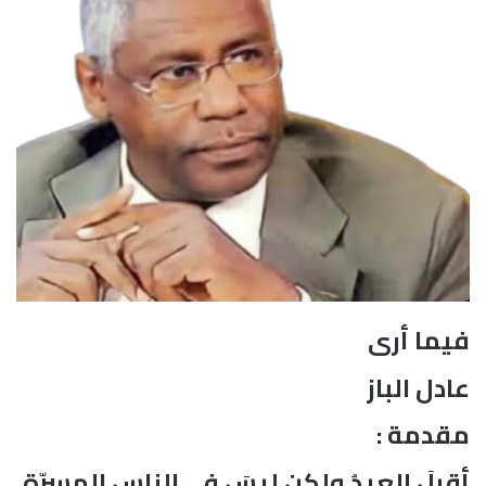
فيما أرى
عادل الباز
مقدمة :
أقبلَ العيدُ ولكن ليسَ في الناسِ المسرّة