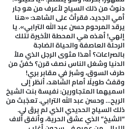
دنوتُ من ذلك السياج لأعرف من هو جار
أمي الجديد، فقرأتُ على الشاهد: «هنا
يرقد المرحوم حسن عبد الله الترابي». يا
إلهي! أهذه هي المحطة الأخيرة لتلك
الرحلة العاصفة والحياة الضاجة
بالصراعات؟ أهذا مثوى الرجل الذي ملأ
الدنيا وشغل الناس نصف قرن؟ كفنٌ من
طرف السوق، وشبرٌ في مقابر بري!
وقفتُ طويلًا أمام الشاهد، أنظر إلى
اسميهما المتجاورين: نفيسة بنت الشيخ
الريح… وحسن عبد الله الترابي. تعجّبتُ من
ذلك السياج الحديدي الذي لم يرقَ لي.
“الشيخ” الذي عشق الحرية، وأنفق آلاف
الليالي من عمره في سجون أغلب