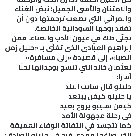
والامتنان والأسى الجميل؛ نبض الغناء
والمراثي التي يصعب ترجمتها دون أن
تفقد روحها السودانية الخالصة.
تجلّى ذلك في عيون الأدب والغناء، فمن
إبراهيم العبادي الذي تغنّى بـ «حليل زمن
الصبا»، إلى قصيدة «إلى مسافرة»
لعثمان خالد التي تنسج بوجدانها لحنًا
آسِرًا:
حليلو قال سايب البلد
يا حليلو كيفن يبتعد
كيفن نسيبو يروح بعيد
في رحلة مجهولة الأمد
كما تتجسد في التفاتة الوفاء العميقة
التي صاغها مهدي فرح في حنينه الصادق: