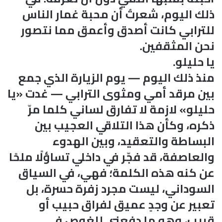
ذلك اليوم، شعرتُ أن محبة غمار الناس
للترابي كانت أصدق وأعمق مما نتصور
نحن المثقفين.
يا حليلو.
منذ ذلك اليوم — يوم الزيارة الذي جمع
بين مرقد أمي ومثوى الترابي — غدت «يا
حليلو» لازمة لا تفارق لساني كلما مرّ
ذكره، وكأن هذا التلاقي العجيب بين
البساطة والتعقيد، وبين الهدوء
والعاصفة، قد فجّر في داخلي تساؤلًا ملحًا
عن كنه هذه الكلمة؛ فهي، في السياق
السوداني، ليست مجرد زفرة حسرة، بل
تعبير عن وجدٍ عميق لفراق حبيب أو
قريب، وهو ما دفعني للغوص في