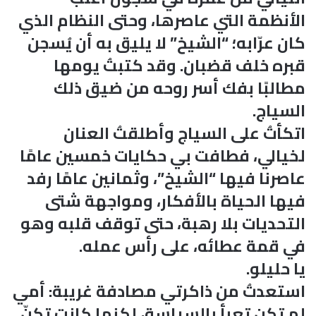
الأنظمة التي عاصرها، وحتى النظام الذي
كان عرّابه؛ “الشيخ” لا يليق به أن يُسجن
قبره خلف قضبان. وقد كتبتُ يومها
مطالبًا بفك أسر روحه من ضيق ذلك
السياج.
اتكأتُ على السياج وأطلقتُ العنان
لخيالي، فطافت بي حكايات خمسين عامًا
عاصرنا فيها “الشيخ”، وثمانين عامًا رفد
فيها الحياة بالأفكار، ومواجهة شتى
التحديات بلا رهبة، حتى توقف قلبه وهو
في قمة عطائه، على رأس عمله.
يا حليلو.
استعدتُ من ذاكرتي مصادفة غريبة: أمي
لم تكن تعبأ بالسياسة، لكنها كانت تكنّ