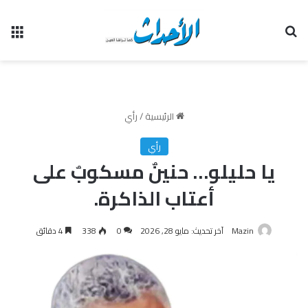
بحث عن
الق
الرئيسية
/
رأي
رأي
يا حليلو… حنينٌ مسكوبٌ على
أعتاب الذاكرة.
Mazin
آخر تحديث: مايو 28, 2026
0
338
4 دقائق