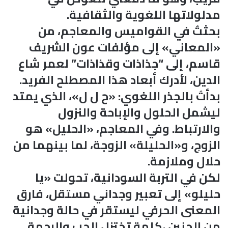
مدلولاتها اللغوية والثقافية.
بحثتُ في القواميس والمعاجم، من
«المعاني» إلى مؤلفات عون الشريف
قاسم، إلى “جذاذات وقذاذات” لعمر شاع
الدين، لأدرك أبعاد هذا المصطلح الفريد.
بدأتُ بالجذر اللغوي: «ح ل ل»، الذي يمتد
ليشمل الحلول والإباحة والنزول
والارتباط. وفي المعاجم، «الحليل» هو
الزوج، و«الحليلة» الزوجة، لما بينهما من
حلال وملازمة.
لكن في التربة السودانية، تحولت «يا
حليلو» إلى تعبير وجداني مستقل، فارق
المعنى الحرفي ليستقر في حالة وجدانية
من الحنين ،كلمة تختزل الحب والرحمة