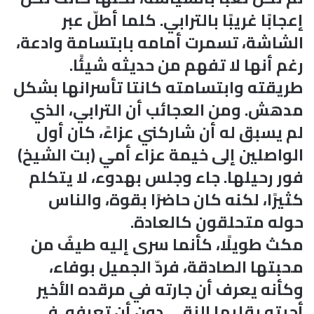
إعجابًا غريبًا بالترابي. كلما أطلّ عبر
الشاشة، تسمرت أمامه بابتسامة وادعة،
رغم أنها لا تفهم من حديثه شيئًا.
طريقته وابتسامته كانتا تأسرانها بشكل
مدهش. ومن العجائب أن الترابي، الذي
لم يسبق له أن شاركني عزاءً، كان أول
الواصلين إلى خيمة عزاء أمي (بت الشيخ)
فور رحيلها. جاء وجلس بهدوء، لا يتكلم
كثيرًا، لكنه كان حاضرًا بقوة، والناس
حوله متحلقون كالعادة.
مكث طويلًا، كأنما سرى إليه طيفٌ من
محبتها الصادقة، فردّ الجميل بوفاء،
وكأنه يعرف أن جارته في مرقده الأخير
أحبته بقلبها النقي دون أن تعرفه. في