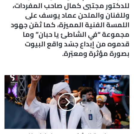
للدكتور مجتبى كمال صاحب المفردات،
وللفنان والملحن عماد يوسف على
اللمسة الفنية المميزة، كما ثمّن جهود
مجموعة “في الشاطئ يا حبان” وما
قدموه من إبداع جسّد واقع البيوت
بصورة مؤثرة ومعبّرة.
ع
ا
ص
م
ا
ل
ب
ن
ا