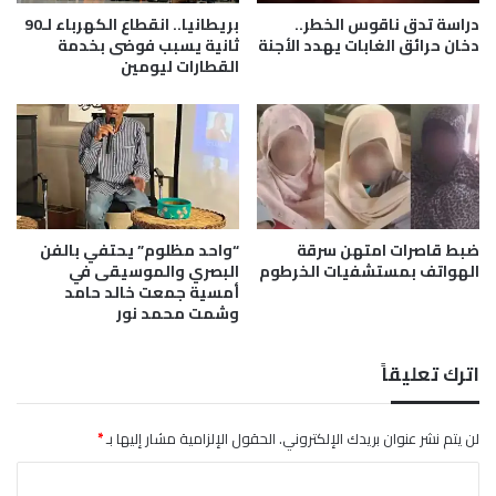
)
دراسة تدق ناقوس الخطر..
بريطانيا.. انقطاع الكهرباء لـ90
دخان حرائق الغابات يهدد الأجنة
ثانية يسبب فوضى بخدمة
القطارات ليومين
ضبط قاصرات امتهن سرقة
“واحد مظلوم” يحتفي بالفن
الهواتف بمستشفيات الخرطوم
البصري والموسيقى في
أمسية جمعت خالد حامد
وشمت محمد نور
اترك تعليقاً
لن يتم نشر عنوان بريدك الإلكتروني.
الحقول الإلزامية مشار إليها بـ
*
ا