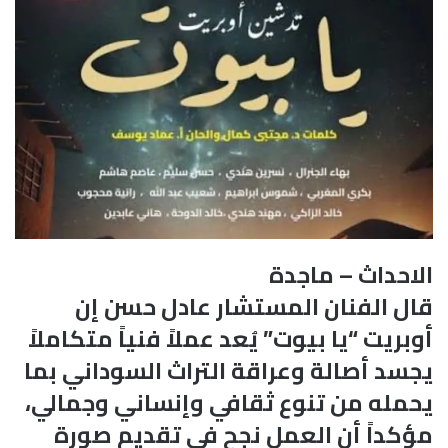
الاحداث – ماجدة
قال الفنان المستشار عادل حسن إن
أوبريت “يا بيوت” يُعد عملاً فنياً متكاملاً
يجسد أصالة وعراقة التراث السوداني بما
يحمله من تنوع ثقافي وإنساني وجمالي،
مؤكداً أن العمل نجح في تقديم صورة