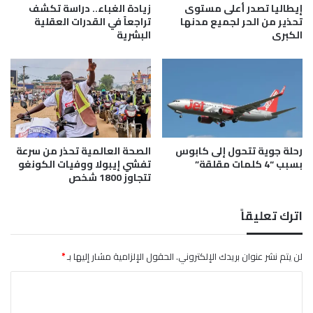
ن
إيطاليا تصدر أعلى مستوى
زيادة الغباء.. دراسة تكشف
ا
تحذير من الحر لجميع مدنها
تراجعاً في القدرات العقلية
ع
الكبرى
البشرية
ي
ي
س
ه
م
ف
ي
رحلة جوية تتحول إلى كابوس
الصحة العالمية تحذر من سرعة
ت
بسبب “4 كلمات مقلقة”
تفشي إيبولا ووفيات الكونغو
ط
تتجاوز 1800 شخص
و
ي
ر
اترك تعليقاً
ا
ل
م
لن يتم نشر عنوان بريدك الإلكتروني.
الحقول الإلزامية مشار إليها بـ
*
و
ا
س
ي
ل
ق