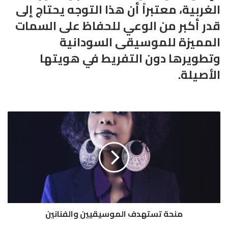
الغربية، معتبراً أن هذا التوجه يحتاج إلى
قدر أكبر من الوعي للحفاظ على السمات
المميزة للموسيقى السودانية
وتطويرها دون التفريط في هويتها
الأصيلة.
م
ن
ح
ة
ت
س
ت
ه
د
منحة تستهدف الموسيقيين والفنانين
ف
ا