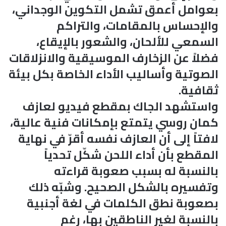
بعوامل أعمق تشمل التكوين الوجداني،
والإحساس بالمقامات، والتراكم
السمعي للألحان، والشعور بالإيقاع،
فضلاً عن الزخارف الموسيقية والانزلاقات
الصوتية وأساليب الأداء الخاصة بكل بيئة
ثقافية.
واستشهد الجاك بمقطع فيديو لعازف
كمان روسي يتمتع بإمكانات فنية عالية،
لافتاً إلى أن العازف نفسه أقرّ في نهاية
المقطع بأن أداء اللحن شكّل تحدياً
بالنسبة له بسبب صعوبة قراءته
وتفسيره بالشكل الصحيح. وشبّه ذلك
بصعوبة نطق الكلمات في لغة أجنبية
بالنسبة لغير الناطقين بها، رغم