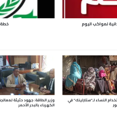
و
ا
ك
ب
انية لمواكب اليوم
خطة صح
1
9
د
ي
س
م
ب
ر
خدام النساء لـ”ستارلينك” في
وزير الطاقة: جهود حثيثة لمعالجة
ور
الكهرباء بالبحر الأحمر