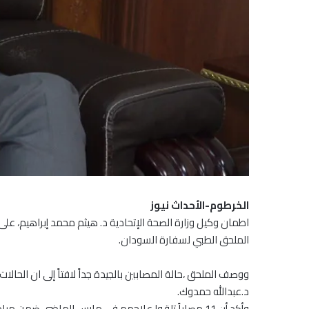
الخرطوم-الأحداث نيوز
اطمان وكيل وزارة الصحة الإتحادية د. هيثم محمد إبراهيم، عل
الملحق الطبي لسفارة السودان.
د.عبدالله حمدوك.
وأكد،أن 11 مصاباً تلقوا علاجهم في مارس الماضي ضمن مبادرة رئيس الوزراء المصري.