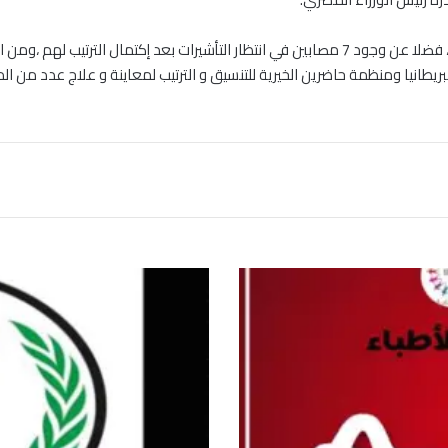
 ببريطانيا ومنظمة حاضرين الخيرية للتنسيق و الترتيب لمعاينة و علاج عدد م
خ
ط
ة
ص
ح
ي
ة
ل
م