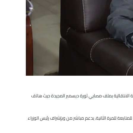
مة الانتقالية بملف مصابي ثورة ديسمبر المجيدة حيث هاتف
لافتاً إلى ان الحالات الموجودة حاليًا 14 حالة منها 11 مصابين ياتون لأول مرة و3 مصابين قدموا للمتابعة للمرة الثانية، بدعم مباشر من وبإشراف رئيس الوزراء