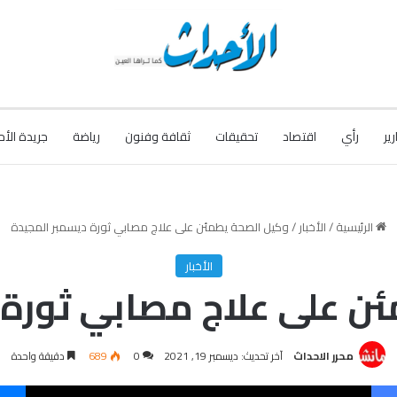
رير
رأي
اقتصاد
تحقيقات
ثقافة وفنون
رياضة
جريدة الأح
الرئيسية
/
الأخبار
/
وكيل الصحة يطمئن على علاج مصابي ثورة ديسمبر المجيدة
الأخبار
ن على علاج مصابي ثورة 
محرر الاحداث
آخر تحديث: ديسمبر 19, 2021
0
689
دقيقة واحدة
فيسبوك
‫X