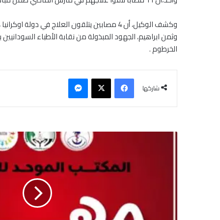
وكشف الوكيل، أن 4 مصابين يتلقون العلاج في دولة اوكرانيا ، فضلا عن وجود 7 مصابين في انتظار التأشيرات بعد إكتمال الترتيب لهم ،ومن المتوقع سفرهم في غضون الأيام القادمة لتلقي العلاج.
وثمن ابراهيم، الجهود المبذولة من نقابة الأطباء السودانيين
الخرطوم .
فيسبوك
‫X
ماسنجر
شاركها
ا
ل
م
ك
ت
ب
ا
ل
م