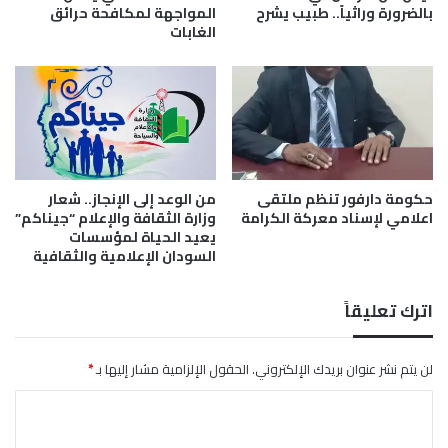
ش
ل
بالضرورة وراثياً.. طبيب يشرح
المواجهة لمكافحة حرائق
ه
أ
الغابات
د
م
ر
ا
ض
ا
ل
م
حكومة دارفور تنظم ملتقى
من الوعد إلى الإنجاز.. شعار
ع
اعلامي لإسناد معركة الكرامة
وزارة الثقافة والإعلام “جيناكم”
د
يعيد الحياة لمؤسسات
ي
السودان الإعلامية والثقافية
ة
د
ا
اترك تعليقاً
خ
ل
م
لن يتم نشر عنوان بريدك الإلكتروني.
الحقول الإلزامية مشار إليها بـ
*
خ
ا
ي
م
ل