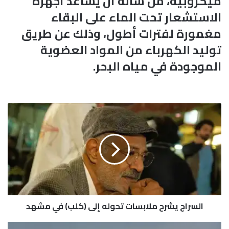
ميكروبية، من شأنه أن يساعد أجهزة
الاستشعار تحت الماء على البقاء
مغمورة لفترات أطول، وذلك عن طريق
توليد الكهرباء من المواد العضوية
الموجودة في مياه البحر.
ا
ل
س
ر
ا
ج
ي
ش
ر
السراج يشرح ملابسات تحوله إلى (كلب) في مشهد
ح
م
ل
م