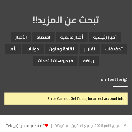
تبحث عن المزيد!!
أخبار رئيسية
أخبار عالمية
اقتصاد
الأخبار
تحقيقات
تقارير
ثقافة وفنون
حوارات
رأي
رياضة
فيديوهات الأحداث
@on Twitter
Error Can not Get Posts, Incorrect account info.
© حقوق النشر 2026، جميع الحقوق محفوظة |
تم تصميمه من قِبل Tek