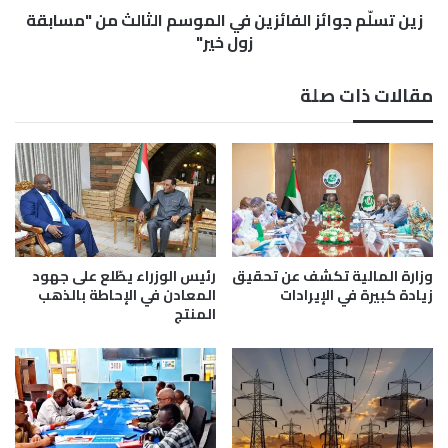
ف
زين تسلّم جوائز الفائزين في الموسم الثالث من "مسابقة
ا
ي
ئ
زول خير"
ق
ز
ص
ا
مقالات ذات صلة
ف
ل
ا
ف
س
ا
ت
ئ
ه
ز
د
ي
ف
ن
ا
ف
ل
ي
وزارة المالية تكشف عن تحقيق
رئيس الوزراء يطّلع على جهود
د
ا
زيادة كبيرة في الإيرادات
المعادن في الإحاطة بالذهب
ل
ل
المنتج
ن
م
ج
و
س
م
ا
ل