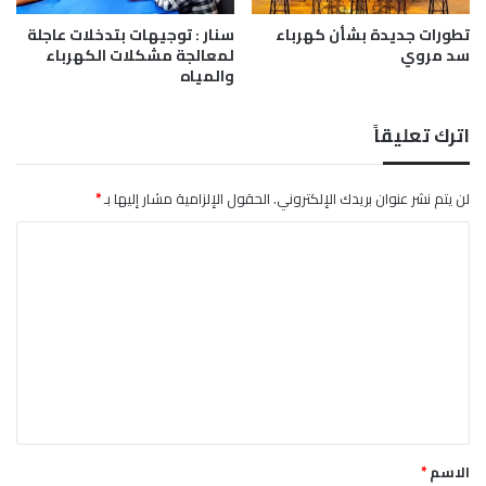
ث
تطورات جديدة بشأن كهرباء
سنار : توجيهات بتدخلات عاجلة
ا
سد مروي
لمعالجة مشكلات الكهرباء
ل
والمياه
ث
م
ن
اترك تعليقاً
"
م
س
لن يتم نشر عنوان بريدك الإلكتروني.
الحقول الإلزامية مشار إليها بـ
*
ا
ا
ب
ق
ل
ة
ت
ز
و
ع
ل
ل
خ
ي
ي
ر
ق
"
*
الاسم
*