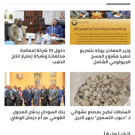
ف
ل
ع
ق
م
ا
ي
ء
ل
ا
خ
ت
ل
ه
ا
م
وزير المعادن يوجّه بتسريع
دخول 33 شركة (معالجة
ل
ع
تنفيذ مشروع المسح
مخلفات) وشركة إمتياز انتاج
6
الجيولوجي الشامل
الذهب
ا
أ
ل
ش
ب
ه
ر
ر
ه
ا
ن
أ
السلطات تطيح بمصنع عشوائي
بنك السودان يدشن المحول
م
لـ “حبوب التسمين” بنهر النيل
القومي عبر أم درمان الوطني
ا
م
"
اترك تعليقاً