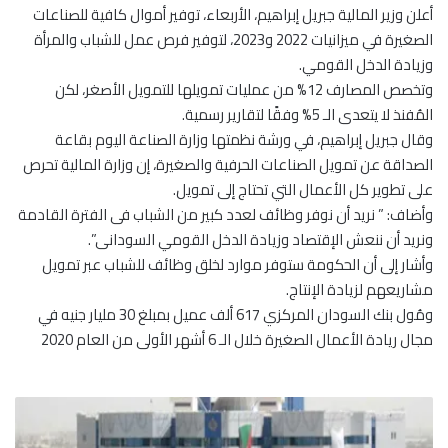
أعلن وزير المالية جبريل إبراهيم، الأربعاء، توفير أموال كافية للصناعات
الصغيرة في ميزانيات 2022 و2023، لتوفير فرص عمل للشباب والمرأة
وزيادة الدخل القومي.
وتخصص المصارف 12% من عمليات تمويلها للتمويل الأصغر، لكن
المُفنذ لا يتعدى الـ 5% وفقًا لتقارير رسمية.
وقال جبريل إبراهيم، في ورشة نظمتها وزارة الصناعة اليوم بقاعة
الصداقة عن تمويل الصناعات الحرفية والصغيرة، إن وزارة المالية تحرص
على تطوير كل الأعمال التي تحتاج إلى تمويل.
وأضاف: ” نريد أن نوفر وظائف لعدد كبير من الشباب فى الفترة القادمة
ونريد أن ننعش الإقتصاد وزيادة الدخل القومي السودانى”.
وأشار إلى أن الحكومة ستوفر موارد لخلق وظائف للشباب عبر تمويل
مشاريعهم لزيادة الإنتاج.
ومُول بنك السودان المركزي 617 ألف عميل بمبلغ 30 مليار جنيه في
مجال ريادة الأعمال الصغيرة خلال الـ 6 أشهر الأولى من العام 2020
ا
ل