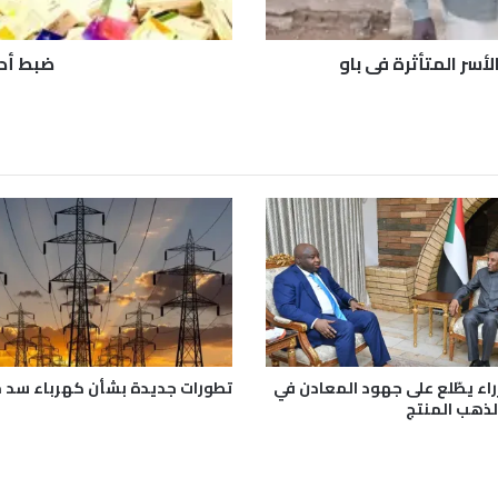
ت
ه
ي
أسر المتأثرة في باو
ضبط أدو
ة
ا
ل
ص
ل
ا
ح
ي
ة
ب
ك
س
ل
ا
راء يطّلع على جهود المعادن في
تطورات جديدة بشأن كهرباء سد 
الذهب المنتج