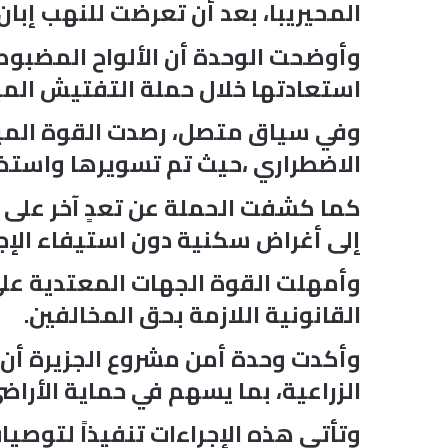
المحيريبا، بعد أن تعرضت للنهب إبان
وأوضحت الوحدة أن الألواح المضبوط
استعادتها خلال حملة التفتيش الميد
وفي سياق متصل، رصدت القوة الميدا
الاضطراري ،حيث تم تسويرها واستخدا
كما كشفت الحملة عن تعدٍ آخر على م
إلى أغراض سكنية دون استيفاء الإجرا
وأمهلت القوة الجهات المعتدية على ح
القانونية اللازمة بحق المخالفين.
الزراعية، بما يسهم في حماية الأراض
وتأتي هذه الإجراءات تنفيذاً لتوصي