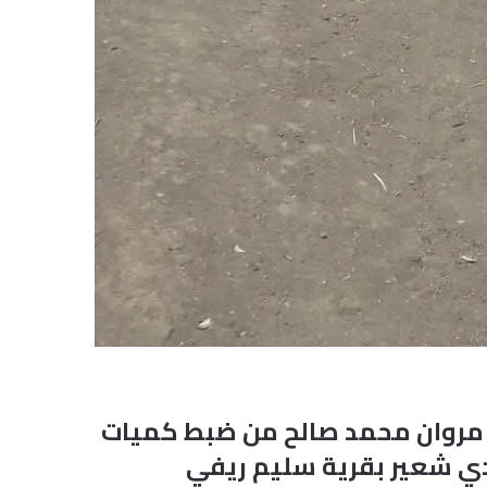
م مروان محمد صالح من ضبط كميات
ادي شعير بقرية سليم ريفي