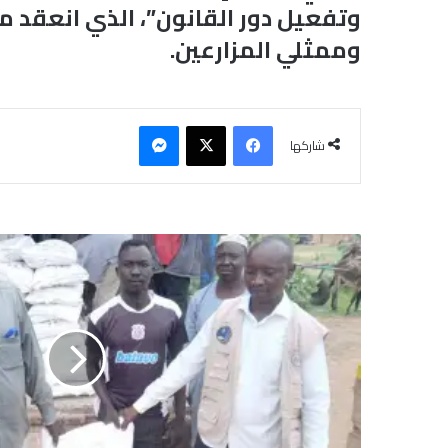
وتفعيل دور القانون”، الذي انعقد م
وممثلي المزارعين.
فيسبوك
‫X
ماسنجر
شاركها
ا
ل
ع
و
ن
ا
ل
إ
ن
س