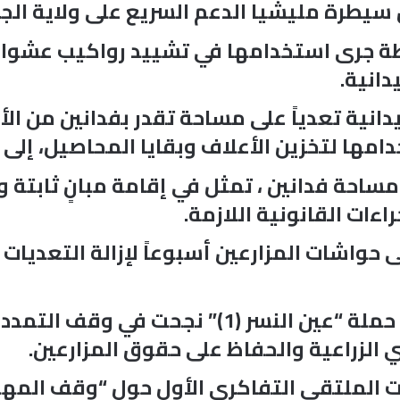
 سيطرة مليشيا الدعم السريع على ولاية الجز
ة جرى استخدامها في تشييد رواكيب عشوائية 
انية.
نية تعدياً على مساحة تقدر بفدانين من الأ
مها لتخزين الأعلاف وبقايا المحاصيل، إلى ج
ساحة فدانين ، تمثل في إقامة مبانٍ ثابتة و
ءات القانونية اللازمة.
واشات المزارعين أسبوعاً لإزالة التعديات وال
وأكدت وحدة أمن مشروع الجزيرة أن حملة “عين ا
ي الزراعية والحفاظ على حقوق المزارعين.
ات الملتقى التفاكري الأول حول “وقف المهد