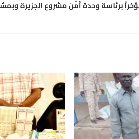
ؤخراً برئاسة وحدة أمن مشروع الجزيرة وبمش
ض
ب
ط
أ
د
و
ي
ة
م
ن