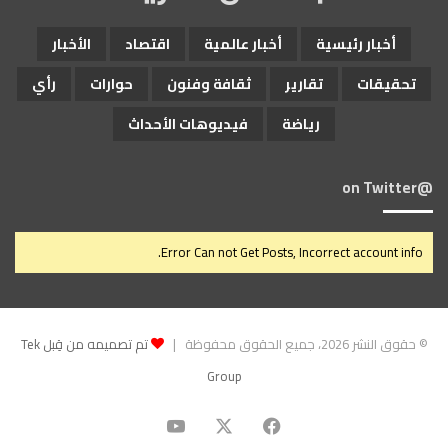
أخبار رئيسية
أخبار عالمية
اقتصاد
الأخبار
تحقيقات
تقارير
ثقافة وفنون
حوارات
رأي
رياضة
فيديوهات الأحداث
@on Twitter
Error Can not Get Posts, Incorrect account info.
© حقوق النشر 2026، جميع الحقوق محفوظة |
تم تصميمه من قِبل Tek
Group
‫X
فيسبوك
‫YouTube