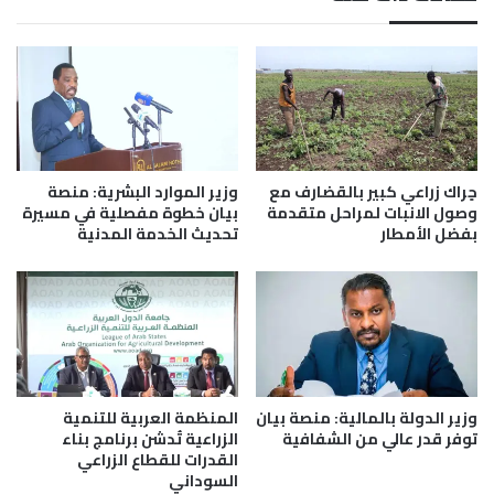
ب
ي
ك
ش
ة
ع
ا
ن
ل
ا
ط
ل
ر
م
ق
أ
ب
ل
حٍراك زراعي كبير بالقضارف مع
وزير الموارد البشرية: منصة
ا
و
وصول الانبات لمراحل متقدمة
بيان خطوة مفصلية في مسيرة
ل
بفضل الأمطار
تحديث الخدمة المدنية
ف
خ
.
ر
.
ط
ر
و
م
م
ا
ل
د
وزير الدولة بالمالية: منصة بيان
المنظمة العربية للتنمية
ا
توفر قدر عالي من الشفافية
الزراعية تُدشن برنامج بناء
ر
القدرات للقطاع الزراعي
ف
السوداني
و