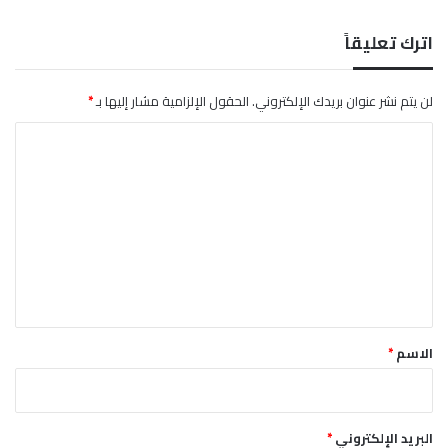
ر
ت
اترك تعليقاً
ت
ح
ر
لن يتم نشر عنوان بريدك الإلكتروني.
الحقول الإلزامية مشار إليها بـ
*
ك
ا
ا
ل
ل
ا
ت
ن
ع
ل
ي
ق
*
الاسم
*
البريد الإلكتروني
*