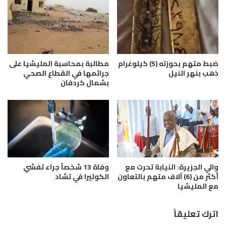
د
ج
ي
ا
ق
ج
ة
ا
ح
ع
ي
ل
ضبط متهم بحوزته (5) كيلوغرام
مطالبة بمحاسبة المليشيا على
و
ى
ذهب بنهر النيل
جرائمها في القطاع الصحي
ا
بشمال كردفان
م
ن
ق
ج
ت
ن
ل
و
ز
ب
ع
أ
ي
ل
م
والي الجزيرة: النيابة تحرت مع
وفاة 13 شخصاً جراء تفشي
م
ق
أكثر من (6) آلاف متهم بالتعاون
الكوليرا في تشاد
ا
ب
مع المليشيا
ن
ل
ي
ي
ا
ف
اترك تعليقاً
ي