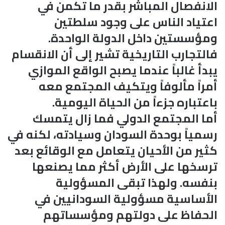
الانفصال المباشر بقدر ما تكمن في
اعتياد الناس على وجود سلطتين
ومؤسستين داخل الدولة الواحدة.
فالتجارب التاريخية تشير إلى أن الانقسام
يبدأ غالباً عندما يصبح الواقع الموازي
أمراً مألوفاً ويتكيف المجتمع معه
باعتباره جزءاً من الحياة اليومية.
أما المجتمع الدولي فما زال يتمسك
رسمياً بوحدة السودان وسيادته، لكنه في
كثير من الأحيان يتعامل مع الوقائع بعد
ترسخها على الأرض أكثر مما يصنعها
بنفسه. ولهذا تبقى المسؤولية
الأساسية مسؤولية السودانيين في
الحفاظ على دولتهم ومؤسساتهم