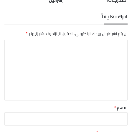
المخرجـات؟
إسرائيل”
ب
ن
ا
اترك تعليقاً
ا
ل
م
لن يتم نشر عنوان بريدك الإلكتروني.
الحقول الإلزامية مشار إليها بـ
*
ه
ا
م
ل
ل
ة
ت
(
1
ع
-
ل
2
ي
)
ق
*
الاسم
*