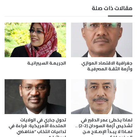
ع
د
مقالات ذات صلة
ق
ا
ب
ن
ت
ي
و
ة
ت
:
ر
ت
ا
غ
ت
ي
م
ر
جغرافية الاقتصاد الموازي
الجريمـة السيبرانيـة
ج
ا
وأزمة الثقـة المصرفيـة
ت
ل
م
م
ع
ن
ي
ا
ة
خ
.
.
لماذا يخطئ عمر الدقير في
تحول جذري في الولايات
ح
تشخيص أزمة السودان (2-2) ..
المتحدة الأمريكية: قراءة في
ر
لمـاذا لا يبـدأ الإصـلاح مـن
تداعيات انتخاب “مناهضي
و