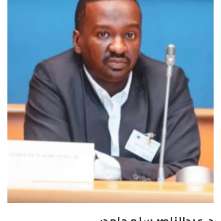
د. عبدالناصر سلم حامد: