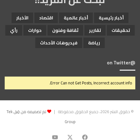
أخبار رئيسية
أخبار عالمية
اقتصاد
الأخبار
تحقيقات
تقارير
ثقافة وفنون
حوارات
رأي
رياضة
فيديوهات الأحداث
@on Twitter
Error Can not Get Posts, Incorrect account info.
© حقوق النشر 2026، جميع الحقوق محفوظة |
تم تصميمه من قِبل Tek
Group
‫X
فيسبوك
‫YouTube