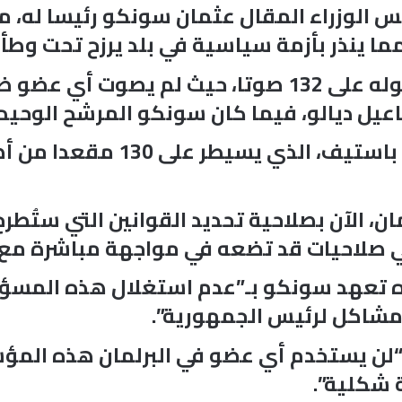
ئيس الوزراء المقال عثمان سونكو رئيسا له، 
وحظي سونكو بتصفيق حار بعد حصوله على 132 صوتا، حيث
يل ديالو، فيما كان سونكو المرشح الوحيد 
ن، الآن بصلاحية تحديد القوانين التي ستُطر
 صلاحيات قد تضعه في مواجهة مباشرة مع ا
زه تعهد سونكو بـ”عدم استغلال هذه المسؤو
مشاكل لرئيس الجمهورية”.
“لن يستخدم أي عضو في البرلمان هذه الم
 شكلية”.