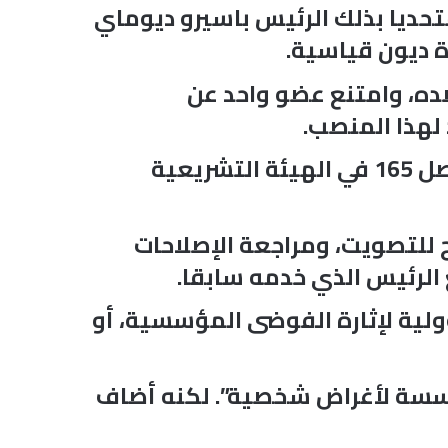
متحديا بذلك الرئيس باسيرو ديوماي
 لم يصوت أي عضو ضده، وامتنع عضو واحد عن
لهذا المنصب.
لا يزال سونكو الزعيم بلا منازع لحزب باستيف، الذي يسيطر على 130 مقعدا من أصل 165 في الهيئة التشريعية
ح للتصويت، ومراجعة الإصلاحات
لرئيس الذي خدمه سابقا.
لية لإثارة الفوضى المؤسسية، أو
ؤسسة لأغراض شخصية”. لكنه أضاف