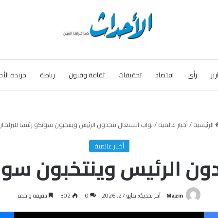
رير
رأي
اقتصاد
تحقيقات
ثقافة وفنون
رياضة
جريدة الأح
الرئيسية
/
أخبار عالمية
/
نواب السنغال يتحدون الرئيس وينتخبون سونكو رئيسا للبرلمان
أخبار عالمية
ون الرئيس وينتخبون سونك
Mazin
آخر تحديث: مايو 27, 2026
0
302
دقيقة واحدة
فيسبوك
‫X