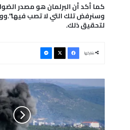
كما أكد أن البرلمان هو مصدر الضوا
وسنرفض تلك التي لا تصب فيها”.ووع
لتحقيق ذلك.
فيسبوك
‫X
ماسنجر
شاركها
ا
ر
ت
ف
ا
ع
ا
ل