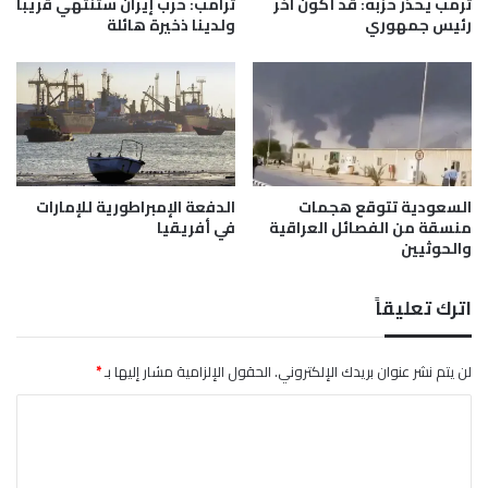
ترمب يحذر حزبه: قد أكون آخر
ترامب: حرب إيران ستنتهي قريباً
ل
رئيس جمهوري
ولدينا ذخيرة هائلة
أ
ف
ع
ا
ل
ا
ل
م
السعودية تتوقع هجمات
الدفعة الإمبراطورية للإمارات
منسقة من الفصائل العراقية
في أفريقيا
ر
والحوثيين
و
ع
ة
اترك تعليقاً
"
ل
ب
لن يتم نشر عنوان بريدك الإلكتروني.
الحقول الإلزامية مشار إليها بـ
*
ن
ا
غ
ف
ل
ي
ت
ر