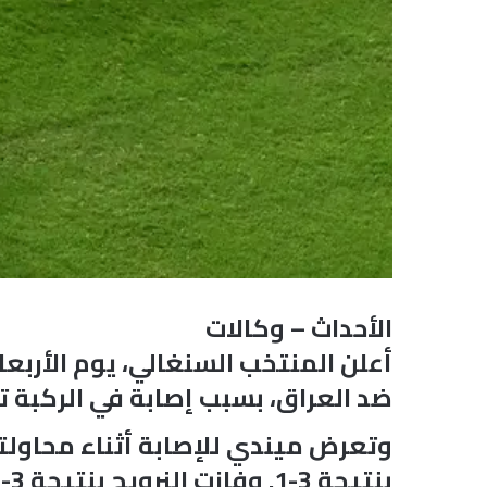
الأحداث – وكالات
أعلن المنتخب السنغالي، يوم الأربع
ضد العراق، بسبب إصابة في الركبة تع
بنتيجة 3-1. وفازت النرويج بنتيجة 3-2 بعد أن سجل إسماعيلا سار هدفه الثاني في الوقت بدل الضائع.