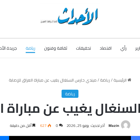
رير
رأي
اقتصاد
تحقيقات
ثقافة وفنون
رياضة
جريدة الأح
الرئيسية
/
رياضة
/
ميندي حارس السنغال يغيب عن مباراة العراق للإصابة
رياضة
سنغال يغيب عن مباراة ال
Mazin
آخر تحديث: يونيو 25, 2026
0
627
أقل من دقيقة
فيسبوك
‫X