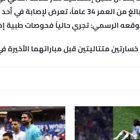
ض لإصابة في أحد الأربطة.
موقعه الرسمي: تجري حالياً فحوصات طبية إ
سارتين متتاليتين قبل مباراتهما الأخيرة في
أ
م
ي
ر
ك