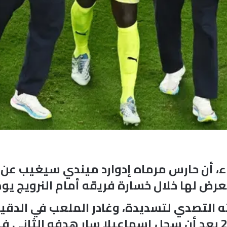
اء، أن حارس مرماه إدوارد ميندي سيغيب عن 
رض لها خلال خسارة فريقه أمام النرويج يوم 