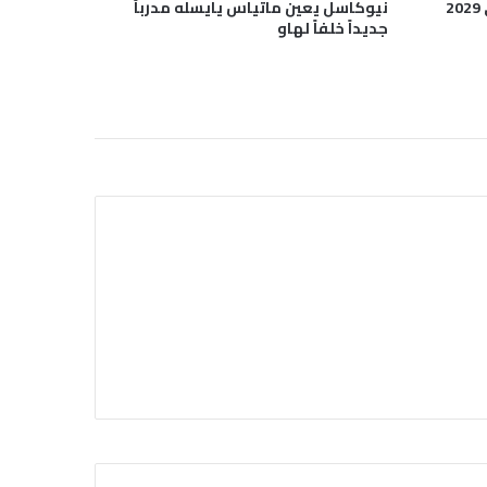
نيوكاسل يعين ماتياس يايسله مدرباً
جديداً خلفاً لهاو