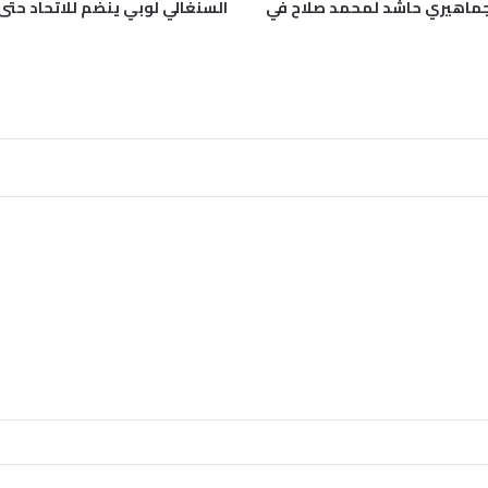
جماهيري حاشد لمحمد صلاح في
السنغالي لوبي ينضم للاتحاد حتى 2029
ا
ن
ق
ب
ل
م
و
ا
ج
ه
ة
م
ص
ر