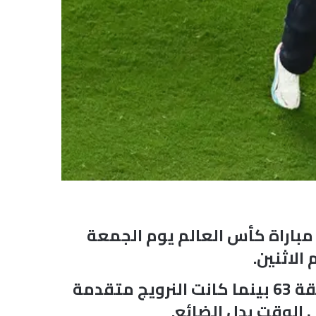
مباراة كأس العالم يوم الجمعة
الاثنين.
وتعرض ميندي للإصابة أثناء محاولته التصدي لتسديدة، وغادر الملعب في الدقيقة 63 بينما كانت النرويج متقدمة