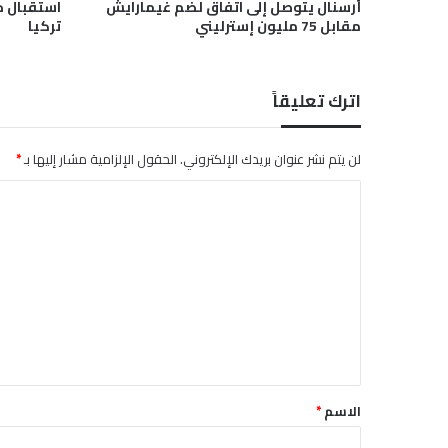
أرسنال يتوصل إلى اتفاق لضم غيمارايش
استقبال 
ن
مقابل 75 مليون إسترليني
تركيا
ص
ف
ه
اترك تعليقاً
ا
ع
ر
لن يتم نشر عنوان بريدك الإلكتروني.
الحقول الإلزامية مشار إليها بـ
*
ب
ي
ا
ة
ل
ت
ع
ل
ي
ق
*
الاسم
*