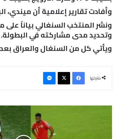
وأفادت تقارير إعلامية أن ميندي، البالغ من العمر 34 عاماً، تعر
ونشر المنتخب السنغالي بياناً على 
وتحديد مدى مشاركته في البطولة.
ويأتي كل من السنغال والعراق بعد خ
فيسبوك
‫X
ماسنجر
شاركها
6
م
ن
ت
خ