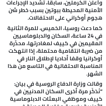
وأعلن الكرملين، سابقا، تشديد الإجراءات
الأمنية المحيطة ببوتين بسبب خطر شن
هجوم أوكراني على الاحتفالات.
كما دعت روسيا، الخميس، للمرة الثانية
في 24 ساعة، السكان والدبلوماسيين
المقيمين في كييف لمغادرتها، محذّرة
من ضربة انتقامية محتملة، إذا انتهكت
أوكرانيا وقفا أحاديا لإطلاق النار في
المناسبة الاحتفالية في التاسع من هذا
الشهر.
وقالت وزارة الدفاع الروسية في بيان:
“نُذكّر مرة أخرى السكان المدنيين في
كييف وموظفي البعثات الدبلوماسية