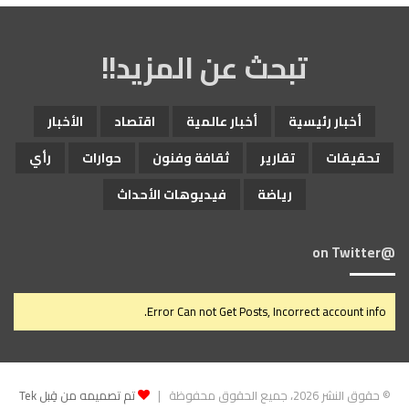
تبحث عن المزيد!!
أخبار رئيسية
أخبار عالمية
اقتصاد
الأخبار
تحقيقات
تقارير
ثقافة وفنون
حوارات
رأي
رياضة
فيديوهات الأحداث
@on Twitter
Error Can not Get Posts, Incorrect account info.
© حقوق النشر 2026، جميع الحقوق محفوظة |
تم تصميمه من قِبل Tek