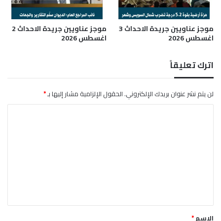
و
"
ح
ن
ا
و
موجز عناويين جريدة الاحداث 3
موجز عناويين جريدة الاحداث 2
ل
اغسطس 2026
اغسطس 2026
ا
ت
ي
ض
ا
اترك تعليقاً
ا
"
م
ف
ن
ي
لن يتم نشر عنوان بريدك الإلكتروني.
الحقول الإلزامية مشار إليها بـ
*
م
ج
ا
ا
ل
ل
ت
ا
ل
ع
ا
ل
س
ت
ي
ك
ق
ش
ا
*
الاسم
*