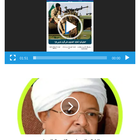
الفيديو
01:51
00:00
ا
ل
ف
ق
ر
ا
ل
ص
ي