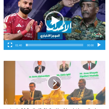
الفيديو
01:40
00:00
س
ف
ي
ر
ا
ل
س
و
د