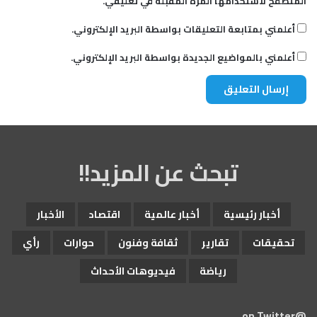
المتصفح لاستخدامها المرة المقبلة في تعليقي.
ف
ي
أعلمني بمتابعة التعليقات بواسطة البريد الإلكتروني.
ا
ل
أعلمني بالمواضيع الجديدة بواسطة البريد الإلكتروني.
أ
م
ن
و
ا
ل
د
تبحث عن المزيد!!
ب
ل
و
م
أخبار رئيسية
أخبار عالمية
اقتصاد
الأخبار
ا
س
تحقيقات
تقارير
ثقافة وفنون
حوارات
رأي
ي
ة
رياضة
فيديوهات الأحداث
@on Twitter