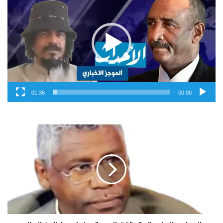
الفيديو
01:36
00:00
ا
ل
م
ر
ا
ج
ع
ا
ل