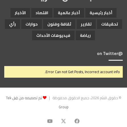
أخبار رئيسية
أخبار عالمية
اقتصاد
الأخبار
تحقيقات
تقارير
ثقافة وفنون
حوارات
رأي
رياضة
فيديوهات الأحداث
@on Twitter
Error Can not Get Posts, Incorrect account info.
© حقوق النشر 2026، جميع الحقوق محفوظة |
تم تصميمه من قِبل Tek
Group
‫X
فيسبوك
‫YouTube