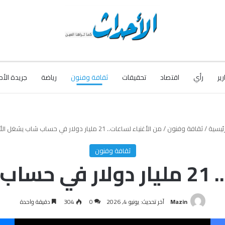
رير
رأي
اقتصاد
تحقيقات
ثقافة وفنون
رياضة
جريدة الأح
ئيسية
/
ثقافة وفنون
/
من الأغنياء لساعات.. 21 مليار دولار في حساب شاب يشغل الأتراك
ثقافة وفنون
تراك
Mazin
آخر تحديث: يونيو 4, 2026
0
304
دقيقة واحدة
فيسبوك
‫X