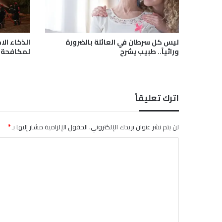
و
ل
ا
"
ليس كل سرطان في العائلة بالضرورة
الذكاء ال
م
وراثياً.. طبيب يشرح
لمكافحة ح
ا
ز
ا
ل
اترك تعليقاً
خ
ا
ر
لن يتم نشر عنوان بريدك الإلكتروني.
الحقول الإلزامية مشار إليها بـ
*
ج
ن
ا
ط
ل
ا
ق
ت
ا
ع
ل
ل
س
ي
ي