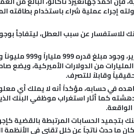
حاولته إجراء عملية شراء باستخدام بطاقته 
مليارات من الدولارات الأميركية، ويضع صاح
يقياً وقابلاً للتصرف.
اهده في حسابه، مؤكداً أنه لا يملك أي معل
دهشته كما أثار استغراب موظفي البنك الذين
الواقعة.
ك بتجميد الحسابات المرتبطة بالقضية كإجرا
ان ما حدث ناتجاً عن خلل تقني في الأنظمة 