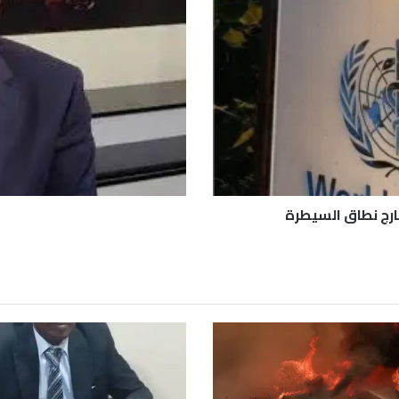
م
ا
س
ي
ة
ن
ه
ب
و
ت
س
ل
خارج نطاق السيطرة
ط