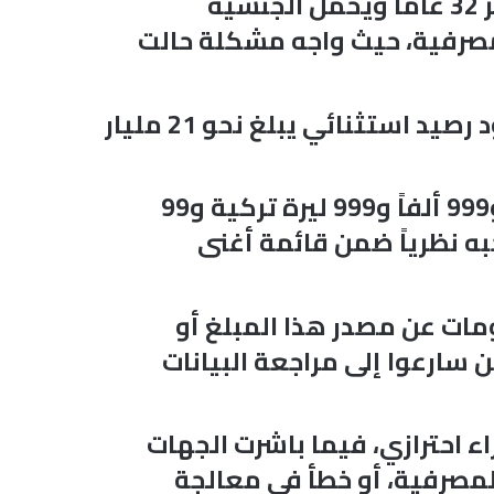
وبحسب ما أوردته وسائل إعلام تركية، فإن أحمد جهانغيرد تاكالو، البالغ من العمر 32 عاماً ويحمل الجنسية
المصرفية، حيث واجه مشكلة حالت
وعلى إثر ذلك، توجه إلى أحد فروع البنك للاستفسار عن سبب العطل، ليتفاجأ بوجود رصيد استثنائي يبلغ نحو 21 مليار
وأظهرت بيانات الحساب، وفق التقارير، وجود مبلغ قدره 999 ملياراً و999 مليوناً و999 ألفاً و999 ليرة تركية و99
به نظرياً ضمن قائمة أغنى
ومات عن مصدر هذا المبلغ أو
 سارعوا إلى مراجعة البيانات
ء احترازي، فيما باشرت الجهات
المصرفية، أو خطأ في معالجة