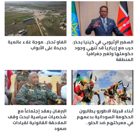
ا
ي
ل
ق
م
ه
ح
ر
ك
ب
م
ط
ة
ل
السفير الإثيوبي في كينيا يحذر:
الفاو تحذر.. موجة غلاء عالمية
ا
ز
حرب مع إريتريا قد تنهي وجود
جديدة على الأبواب
ل
حكومتها وتغير جغرافيا
ا
المنطقة
ج
م
ن
ب
ا
ي
ئ
ا
ي
ب
ة
د
ا
و
ل
ر
أبناء قبيلة الاطورو يطالبون
البرهان يعقد إجتماعاً مع
د
ي
الحكومة السودانية بدعمهم
شخصيات سياسية لبحث وقف
و
أ
في معركتهم ضد الحلو..
الملاحقة القانونية لقيادات
ل
ب
صمود
ي
ط
ة
ا