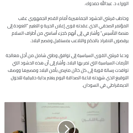
الوزراء د. عبدالله حمدوك.
وخاطب قرشي الحشود الجماهيرية أمام القصر الجمهوري عقب
المؤتمر الصحفي الذي عقدته قوى إعلان الحرية و التغيير “العودة إلى
منصة التأسيس” وأشار في إلى أنهم كجزء أساسي من أطراف السلام
يرفضون الانفراد بالحكم والتلاعب بمستقبل ومصير البلاد.
ودعا قرشي القوى السياسية إلى توافق وطني شامل من أجل معالجة
الأزمات السياسية التي تمر بها البلاد، وأشار إلى أن هذه الحشود التي
توافدت رسالة قوية إلى كل خائن متربص بأمن البلاد ومصيرها ووصف
التوقيع الذي شهدته قاعة الصداقة اليوم يعتبر بداية حقيقية للتحول
الديمقراطي في السودان.
ت
د
ش
ي
ن