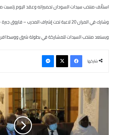
استأنف منتخب سيدات السودان تحضيراته وعقد اليوم زلسبت مرا
وشارك في المران 20 لاعبة تحت إشراف المدرب – فاروق جبرة – وبحضور منال بشرى رئيس لجنة كرة السيدات بالاتحاد السوداني..
ويستعد منتخب السيدات للمشاركة في بطولة شرق ووسط افريقي
فيسبوك
‫X
ماسنجر
شاركها
ا
ل
ص
ح
ة
ا
ل
ا