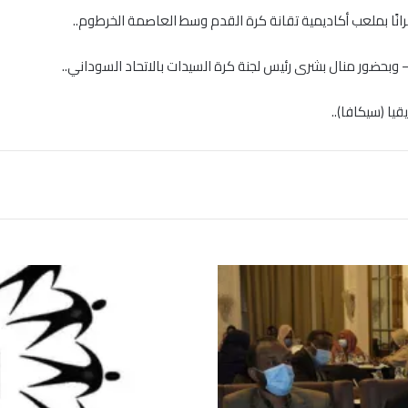
نًا بملعب أكاديمية تقانة كرة القدم وسط العاصمة الخرطوم..
ا (سيكافا)..
ل
ج
ن
ة
ا
ل
أ
ط