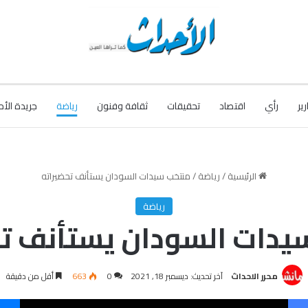
رير
رأي
اقتصاد
تحقيقات
ثقافة وفنون
رياضة
جريدة الأح
الرئيسية
/
رياضة
/
منتخب سيدات السودان يستأنف تحضيراته
رياضة
يدات السودان يستأنف تح
محرر الاحداث
آخر تحديث: ديسمبر 18, 2021
0
663
أقل من دقيقة
فيسبوك
‫X