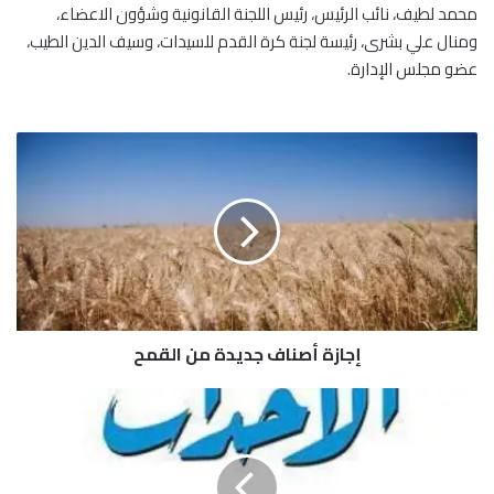
محمد لطيف، نائب الرئيس، رئيس اللجنة القانونية وشؤون الاعضاء،
ومنال علي بشرى، رئيسة لجنة كرة القدم للسيدات، وسيف الدين الطيب،
عضو مجلس الإدارة.
إ
ج
ا
ز
ة
أ
ص
ن
ا
إجازة أصناف جديدة من القمح
ف
ج
د
و
ي
ز
د
ي
ة
ر
م
م