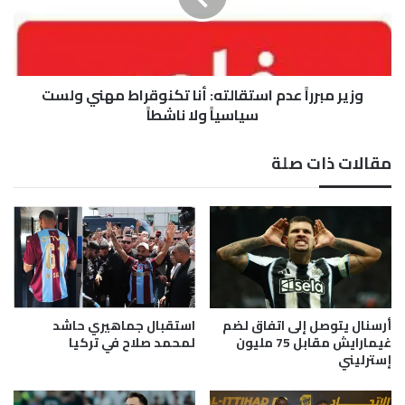
ن
ب
ا
ر
ل
ر
ق
اً
م
وزير مبرراً عدم استقالته: أنا تكنوقراط مهني ولست
ع
ح
د
سياسياً ولا ناشطاً
م
ا
مقالات ذات صلة
س
ت
ق
ا
ل
ت
ه
:
أ
أرسنال يتوصل إلى اتفاق لضم
استقبال جماهيري حاشد
ن
غيمارايش مقابل 75 مليون
لمحمد صلاح في تركيا
ا
إسترليني
ت
ك