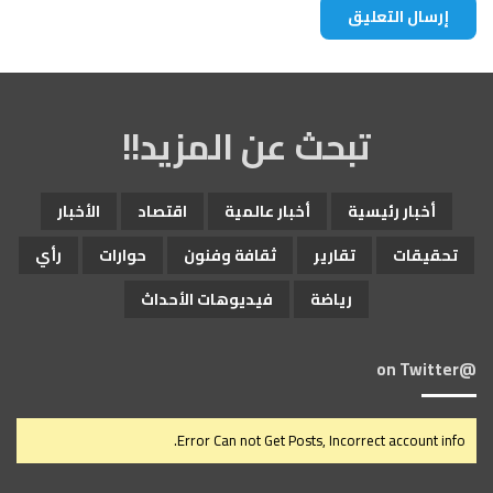
تبحث عن المزيد!!
أخبار رئيسية
أخبار عالمية
اقتصاد
الأخبار
تحقيقات
تقارير
ثقافة وفنون
حوارات
رأي
رياضة
فيديوهات الأحداث
@on Twitter
Error Can not Get Posts, Incorrect account info.