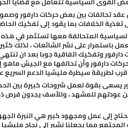
عض القوى السياسية تتعامل مع قضايا الح
قد تحالفات بين بعض حركات دارفور وصمود
غذية الخلافات بما يقود إلى تفكيك الحاض
 السياسية المتحالفة معها تستثمر في هذه
ل باستمرار على نشر الشائعات ، لذلك كثيرا م
 دارفور وتفكيك اتفاقية جوبا بعد ان تنته
ات دارفور وأن تحالفها مع الجيش ماهو إلا
اقرب لطريقة سيطرة مليشيا الدعم السريع عل
فور يسعى بقوة لعمل شروحات كبيرة بين الح
من عودتهم للمشهد ، وللأسف يجدون فرص ذهب
تحتاج إلى عمل ومجهود كبير هي النبرة الجهو
مجتمع مما يجعلنا نشير إلى نجاح مليشيا 