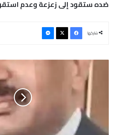
ضده ستقود إلى زعزعة وعدم استقرار
فيسبوك
‫X
ماسنجر
شاركها
أ
س
أ
ل
و
.
.
م
ح
م
د
و