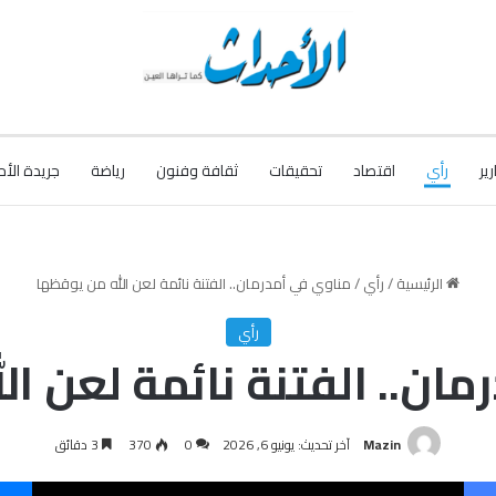
رير
رأي
اقتصاد
تحقيقات
ثقافة وفنون
رياضة
جريدة الأح
الرئيسية
/
رأي
/
مناوي في أمدرمان.. الفتنة نائمة لعن الله من يوقظها
رأي
ان.. الفتنة نائمة لعن ا
Mazin
آخر تحديث: يونيو 6, 2026
0
370
3 دقائق
فيسبوك
‫X