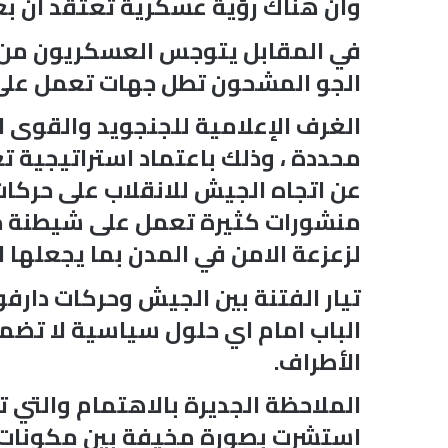
وان هناك رؤية عسكرية تعتقد ان ب
في المقابل يتوجس العسكريون من ع
الجو المشحون تطل جهات تعمل على ت
الغرف الإعلامية للجنجويد والقوى
محددة ، وذلك باعتماد استراتيجية تعم
عن اتجاه الجيش للانقلاب على حركات
منشورات كثيرة تعمل على شيطنة حرك
لزعزعة الامن في المدن بما يجعلها 
تيار الفتنة بين الجيش وحركات دار
الباب امام اي حلول سياسية لا تض
الأطراف.
الملاحظة الجديرة بالاهتمام والتي 
استشرت بصورة مخيفة بين مكونات ال