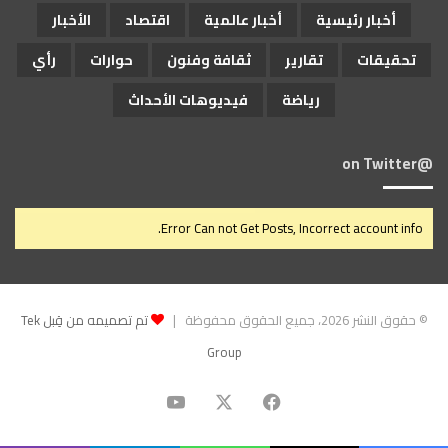
أخبار رئيسية
أخبار عالمية
اقتصاد
الأخبار
تحقيقات
تقارير
ثقافة وفنون
حوارات
رأي
رياضة
فيديوهات الأحداث
@on Twitter
Error Can not Get Posts, Incorrect account info.
© حقوق النشر 2026، جميع الحقوق محفوظة |
تم تصميمه من قِبل Tek
Group
‫X
فيسبوك
‫YouTube