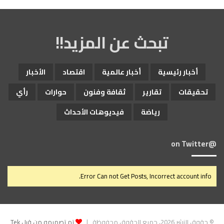
تبحث عن المزيد!!
أخبار رئيسية
أخبار عالمية
اقتصاد
الأخبار
تحقيقات
تقارير
ثقافة وفنون
حوارات
رأي
رياضة
فيديوهات الأحداث
@on Twitter
Error Can not Get Posts, Incorrect account info.
© حقوق النشر 2026، جميع الحقوق محفوظة |
تم تصميمه من قِبل Tek