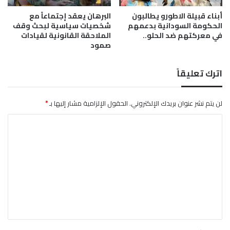
ك
ر
أبناء قبيلة الاطورو يطالبون
البرهان يعقد إجتماعاً مع
و
ي
الحكومة السودانية بدعمهم
شخصيات سياسية لبحث وقف
م
ع
في معركتهم ضد الحلو..
الملاحقة القانونية لقيادات
ن
صمود
ا
و
ي
اترك تعليقاً
لن يتم نشر عنوان بريدك الإلكتروني.
الحقول الإلزامية مشار إليها بـ
*
ا
ل
ت
ع
ل
ي
ق
*