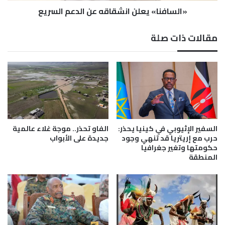
ر
«السافنا» يعلن انشقاقه عن الدعم السريع
ي
ب
ع
…
ل
مقالات ذات صلة
ق
ن
ر
ا
ا
ن
ء
ش
ة
ق
ف
ا
ي
ق
ت
ه
ح
ع
السفير الإثيوبي في كينيا يحذر:
الفاو تحذر.. موجة غلاء عالمية
ر
ن
حرب مع إريتريا قد تنهي وجود
جديدة على الأبواب
ك
حكومتها وتغير جغرافيا
ا
المنطقة
ا
ل
ت
د
م
ع
ن
م
ي
ا
أ
ل
ر
س