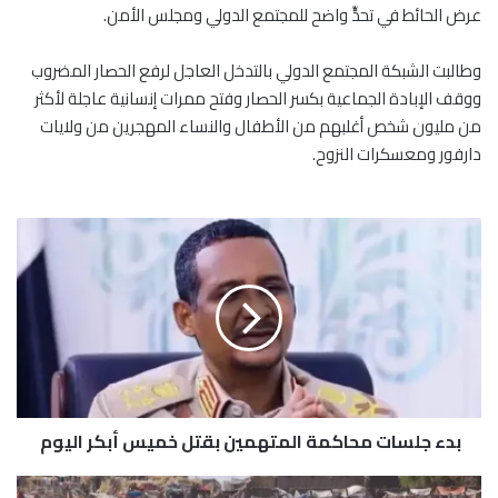
عرض الحائط في تحدٍّ واضح للمجتمع الدولي ومجلس الأمن.
وطالبت الشبكة المجتمع الدولي بالتدخل العاجل لرفع الحصار المضروب
ووقف الإبادة الجماعية بكسر الحصار وفتح ممرات إنسانية عاجلة لأكثر
من مليون شخص أغلبهم من الأطفال والنساء المهجرين من ولايات
دارفور ومعسكرات النزوح.
ب
د
ء
ج
ل
س
ا
ت
م
بدء جلسات محاكمة المتهمين بقتل خميس أبكر اليوم
ح
ا
ك
ا