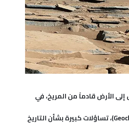
عدن “العقيق” (Garnet)، داخل نيزك وصل إلى الأرض قادماً من المريخ، في
ويثير الاكتشاف، الذي أُعلن في دراسة نشرت بدورية (Geochemical Perspectives Letters)، تساؤلات كبيرة بشأن التاريخ