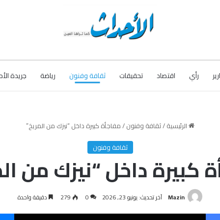
رير
رأي
اقتصاد
تحقيقات
ثقافة وفنون
رياضة
جريدة الأح
الرئيسية
/
ثقافة وفنون
/
مفاجأة كبيرة داخل “نيزك من المريخ”
ثقافة وفنون
 كبيرة داخل “نيزك من ال
Mazin
آخر تحديث: يونيو 23, 2026
0
279
دقيقة واحدة
فيسبوك
‫X