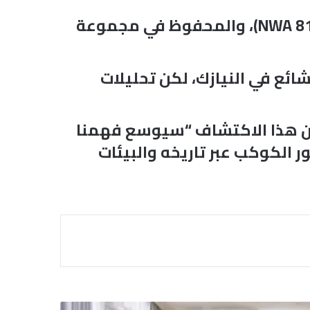
وعثر الباحثون على الحبيبات داخل جزء صغير للغاية من النيزك المعروف باسم (NWA 8171)، والمحفوظ في مجموعة
ئع في النيازك، لكن تحليلات
 إن هذا الاكتشاف “سيوسع فهمنا
 الكوكب عبر تاريخه والبيئات