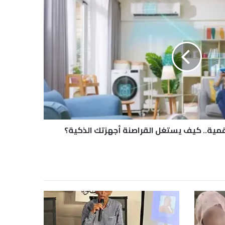
قمية.. كيف يستغل القراصنة أجهزتك الذكية؟