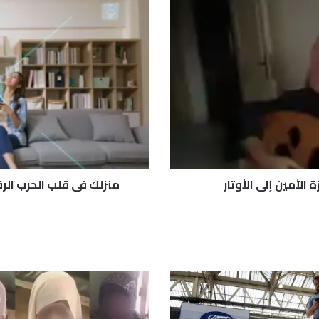
ن
ز
ل
ك
ف
ي
ق
ل
ب
ا
ل
ح
الأمين إلى الأوتار
منزلك في قلب الحرب الر
ر
ب
ا
ل
ر
ق
م
ي
ة