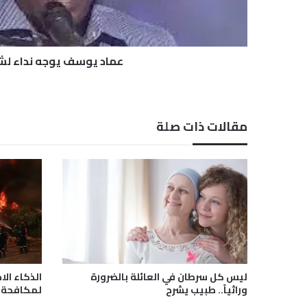
و
ج
ه
ن
عماد يوسف يوجه نداء لش
د
ا
ء
ل
مقالات ذات صلة
ش
ا
ع
ر
ليس كل سرطان في العائلة بالضرورة
الذكاء ال
وراثياً.. طبيب يشرح
لمكافحة ح