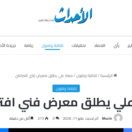
رير
رأي
اقتصاد
تحقيقات
ثقافة وفنون
رياضة
جريدة الأح
الرئيسية
/
ثقافة وفنون
/
معتز علي يطلق معرض فني افتراضي
ثقافة وفنون
علي يطلق معرض فني افت
Mazin
آخر تحديث: مايو 11, 2026
0
273
أقل من دقيقة
فيسبوك
‫X