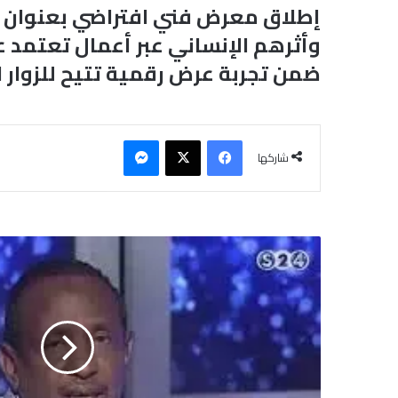
إطلاق معرض فني افتراضي بعنوان «ذ
ضمن تجربة عرض رقمية تتيح للزوار ا
فيسبوك
‫X
ماسنجر
شاركها
ع
م
ا
د
ي
و
س
ف
ي