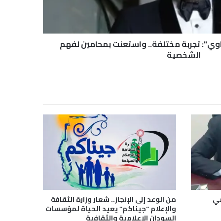
ي": تجربة مختلفة.. واستعنت بمحامين لفهم
الشخصية
مي
من الوعد إلى الإنجاز.. شعار وزارة الثقافة
والإعلام “جيناكم” يعيد الحياة لمؤسسات
السودان الإعلامية والثقافية