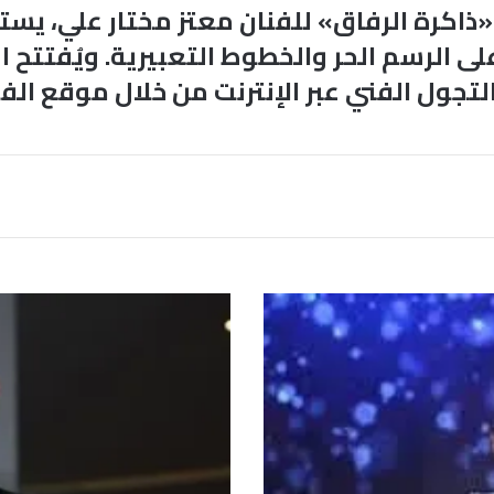
اكرة الرفاق» للفنان معتز مختار علي، يستع
لتجول الفني عبر الإنترنت من خلال موقع الف
ع
م
ر
و
ي
و
س
ف
ع