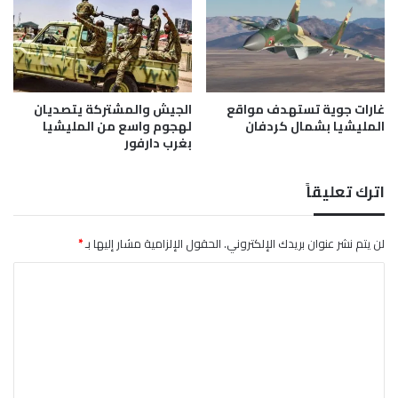
ا
ة
ت
م
ح
و
ل
ا
غارات جوية تستهدف مواقع
الجيش والمشتركة يتصديان
المليشيا بشمال كردفان
لهجوم واسع من المليشيا
ل
بغرب دارفور
م
ع
ا
اترك تعليقاً
م
ل
ا
لن يتم نشر عنوان بريدك الإلكتروني.
الحقول الإلزامية مشار إليها بـ
*
ت
ا
ا
ل
ل
م
ت
ا
ل
ع
ي
ل
ة