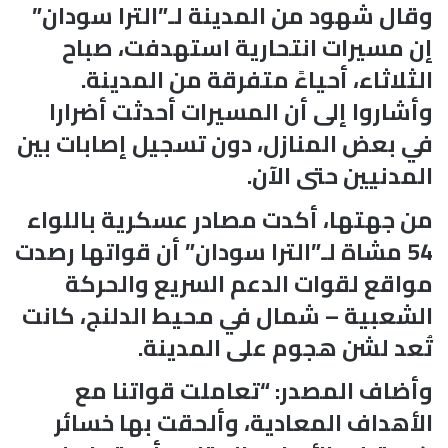
وقال شهود من المدينة لـ”الترا سودان”
إن مسيرات انتحارية استهدفت، صباح
الثلاثاء، أحياءً متفرقة من المدينة.
وأشاروا إلى أن المسيرات أحدثت أضرارا
في بعض المنازل، دون تسجيل إصابات بين
المدنيين حتى الآن.
من جهتها، أكدت مصادر عسكرية باللواء
54 مشاة لـ”الترا سودان” أن قواتها رصدت
مواقع لقوات الدعم السريع والحركة
الشعبية – شمال في محيط الدلنج، كانت
تُعد لشن هجوم على المدينة.
وأضاف المصدر: “تعاملت قواتنا مع
الأهداف المعادية، وألحقت بها خسائر