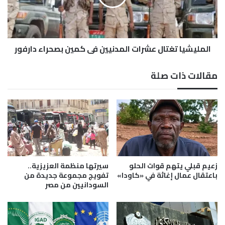
ا
ش
ل
ي
أ
ا
ح
ت
د
المليشيا تغتال عشرات المدنيين في كمين بصحراء دارفور
غ
ا
ت
ث
ا
مقالات ذات صلة
3
ل
0
ع
ي
ش
و
ر
ن
ا
ي
ت
و
ا
2
ل
0
م
زعيم قبلي يتهم قوات الحلو
سيرتها منظمة العزيزية..
2
د
باعتقال عمال إغاثة في «كاودا»
تفويج مجموعة جديدة من
6
السودانيين من مصر
ن
ي
ي
ن