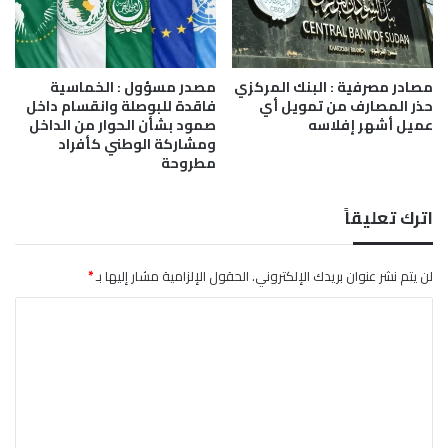
ف
ي
ك
م
مصادر مصرفية : البنك المركزي
مصدر مسؤول : الخماسية
ي
حذر المصارف من تمويل أي
فاقدة للبوصلة وانقسام داخل
ن
عميل أشهر إفلاسه
صمود بشأن الحوار من الداخل
ب
ومشاركة الوطني كأفراد
ص
مطروحة
ح
ر
اترك تعليقاً
ا
ء
د
لن يتم نشر عنوان بريدك الإلكتروني.
الحقول الإلزامية مشار إليها بـ
*
ا
ر
ا
ف
و
ل
ر
ت
ع
ل