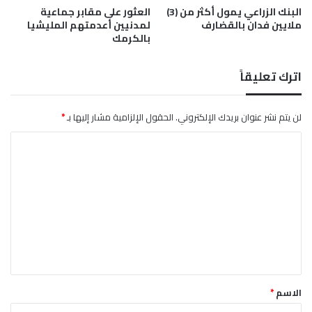
ع
البنك الزراعي يمول أكثر من (3)
العثور على مقابر جماعية
ر
ملايين فدان بالقضارف
لمدنيين أعدمتهم المليشيا
ن
ف
بالكرمك
ا
ل
ب
اترك تعليقاً
ي
ع
لن يتم نشر عنوان بريدك الإلكتروني.
الحقول الإلزامية مشار إليها بـ
*
ا
ل
ت
ع
ل
ي
ق
*
الاسم
*