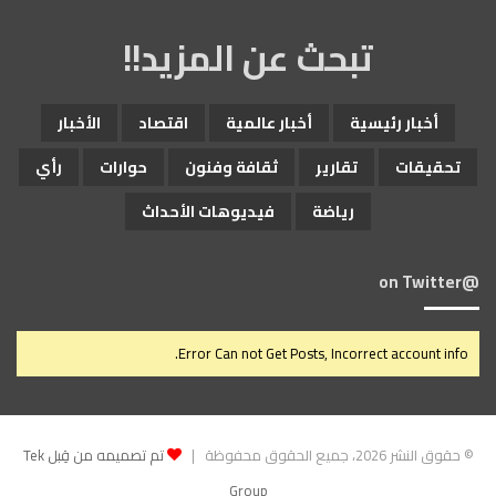
تبحث عن المزيد!!
أخبار رئيسية
أخبار عالمية
اقتصاد
الأخبار
تحقيقات
تقارير
ثقافة وفنون
حوارات
رأي
رياضة
فيديوهات الأحداث
@on Twitter
Error Can not Get Posts, Incorrect account info.
© حقوق النشر 2026، جميع الحقوق محفوظة |
تم تصميمه من قِبل Tek
Group