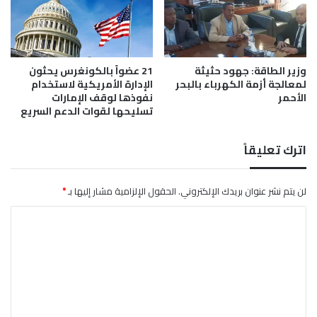
م
ث
ل
ث
وزير الطاقة: جهود حثيثة
21 عضواً بالكونغرس يحثون
ا
لمعالجة أزمة الكهرباء بالبحر
الإدارة الأمريكية لاستخدام
ل
الأحمر
نفوذها لوقف الإمارات
ح
تسليحها لقوات الدعم السريع
د
و
د
اترك تعليقاً
ي
لن يتم نشر عنوان بريدك الإلكتروني.
الحقول الإلزامية مشار إليها بـ
*
ا
ل
ت
ع
ل