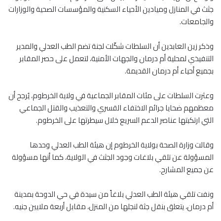
جثث في المنازل وميادين الأحياء السكنية والمؤسسات الصحية والوزارات
والجامعات.
وذكر زين العابدين أن السلطات شكّلت لجنة تضم الطب العدلي والمدير
التنفيذي لمحلية أم درمان والجهات الأمنية، لتعمل على حصر المقابر
بجميع أحياء أم درمان القديمة.
وعثرت السلطات على مئات المقابر الجماعية في ولاية الخرطوم، يُرجح أن
معظمهم ضحايا جرائم الاختفاء القسري والتعذيب والقتل الجماعي
التي ارتكبتها عناصر الدعم السريع خلال سيطرتها على الخرطوم.
وقالت وزارة الصحة بولاية الخرطوم إن هيئة الطب العدلي وحدها
المسؤولة عن تلقي بلاغات وجود الجثث في الولاية، كما أنها مسؤولة
عن جميع المشارح.
ونفت تلقي هيئة الطب العدلي بلاغاً من سيدة في حي الدوحة بمدينة
أم درمان، يتعلق بنقل جثة لنجلها من المنزل، مقابل أربعة ملايين جنيه.