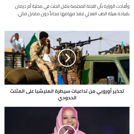
وأفادت الوزارة بأن اللجنة المختصة بنقل الجثث في محلية أم درمان
بقيادة هيئة الطب العدلي تنفذ مهامها مجاناً دون مقابل مالي.
ت
ح
ذ
ي
ر
أ
و
ر
و
تحذير أوروبي من تداعيات سيطرة المليشيا على المثلث
ب
ي
الحدودي
م
ن
و
ت
ز
د
ي
ا
ر