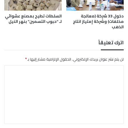
ح
ي
ا
ت
دخول 33 شركة (معالجة
السلطات تطيح بمصنع عشوائي
ل
د
مخلفات) وشركة إمتياز انتاج
لـ “حبوب التسمين” بنهر النيل
ف
ا
الذهب
ا
ع
ل
ي
ج
ا
اترك تعليقاً
د
ت
ي
ا
د
ل
لن يتم نشر عنوان بريدك الإلكتروني.
الحقول الإلزامية مشار إليها بـ
*
ف
ح
ا
ي
ر
ا
ب
ل
ل
و
ت
س
إ
و
ع
ع
د
ا
ل
ا
د
ن
ي
ة
»
ا
ق
ل