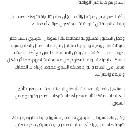
الصادر يتم حاليا عبر “الوراقة”.
وأكد الصديق في حديثه ل(الأحداث) أن صادر “الوراقة” يعتبر خصما على
إيرادات الدولة لأن “الوراقة” لا يدفعون ضرائب أو جمارك.
وحمل الصديق المسؤولية لمحافظ بنك السودان المركزي بسبب حظر
شركات صادر وطنية واجهتها مشاكل في سداد حصائل الصادر بسبب
ظروف الحرب، وكشف عن رفض المحافظ الجلوس مع أصحاب هذه
الشركات لإجراء تسويات تمكنهم من معاودة نشاطهم، مما أثر بشكل
مباشر على الصادر والوارد وحركة السوق عموما وإيرادات الجمارك
والزكاة والضرائب.
واستعجل الصديق معالجة الأوضاع الراهنة، وحذر من مغبة تأخير
الإصلاحات، مؤكدا تأثر معظم أصحاب شركات الصادر وخروجهم من
السوق.
وكان بنك السودان المركزي قد اصدر منشورا جديدا حظر بموجبه 24
شركة صادر من إجراء أي عمليات صادر جديدة وفرض حظر مصرفي