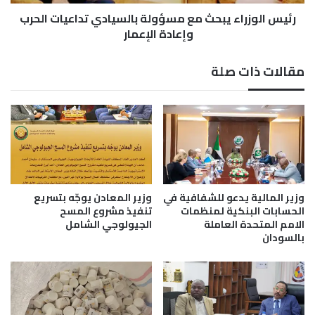
س
ر
ت
رئيس الوزراء يبحث مع مسؤولة بالسيادي تداعيات الحرب
ا
ر
ء
وإعادة الإعمار
ا
ي
ت
ب
مقالات ذات صلة
ي
ح
ج
ث
ي
م
ا
ع
ل
م
ر
س
و
ؤ
س
و
ي
ل
وزير المالية يدعو للشفافية في
وزير المعادن يوجّه بتسريع
:
ة
الحسابات البنكية لمنظمات
تنفيذ مشروع المسح
د
ب
الامم المتحدة العاملة
الجيولوجي الشامل
ا
بالسودان
ا
خ
ل
ل
س
ا
ي
ل
ا
ت
د