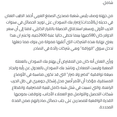
شامل.
من جهته وصف رئيس شعبة مصدري الصمغ العربي أحمد الطيب العنان
في حديثه ل(الأحداث) إصرار بنك السودان على توريد الحصائل في سنوات
الحرب الأولى وبسعر استحقاق الحصيلة بالقرار الكارثي، لافتا إلى أن سعر
الدولار كان 580جنيها بينما تخطى حاليا عتبة 2600جنيه، واعتبر ان هذا
يعني نهاية هذه الشركات التي أغلبها ممولة من بنوك مما جعلها
تدخل سوق “الوراقة” وهي شركات رائدة في الصادر.
ورأى العنان أنه كان من المفترض أن يهتم بنك السودان بالعملة
الصعبة وليست المعادل، وناشد بنك السودان بالعدول عن رأيه وايجاد
صيغة توافقية “لاضرر ولا ضرار” التي قد تكون مناسبة في الأوضاع
المستقرة، مؤكدا أن الأمر أصبح محل إشكال جوهري في ظل الحرب
الراهنة، والتي تسببت في شلل شبه كامل للبنية المصرفية، وانقطاع
شبكات التحصيل والتواصل مع العملاء الأجانب، وتوقفت بموجبها
القدرة الواقعية للمصدرين على جلب حصائل صادراتهم ضمن المدة
المحددة.